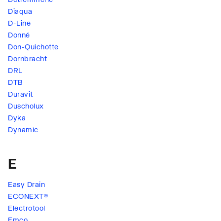
Diaqua
D-Line
Donné
Don-Quichotte
Dornbracht
DRL
DTB
Duravit
Duscholux
Dyka
Dynamic
E
Easy Drain
ECONEXT®
Electrotool
Emco