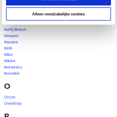
Nebo
Nedco
Alleen noodzakelijke cookies
Nefit
Nefit Ind.
Nefit/Bosch
Neoperl
Nexans
NHS
Nibe
Nikles
Norwesco
Novellini
O
Orcon
Oventrop
P