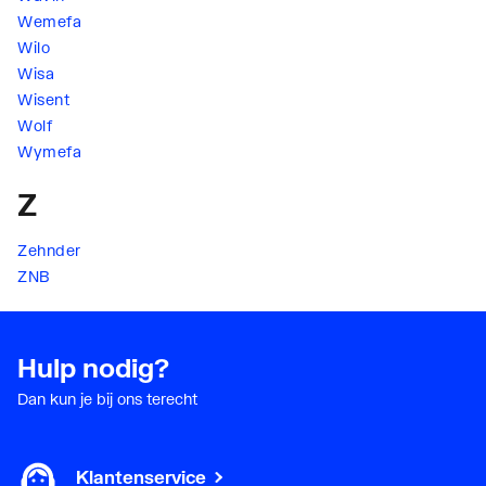
Wemefa
Wilo
Wisa
Wisent
Wolf
Wymefa
Z
Zehnder
ZNB
Hulp nodig?
Dan kun je bij ons terecht
Klantenservice