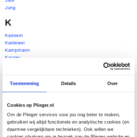
JMV
Jung
K
Kadeem
Kaldewei
Kampmann
Kayser
Kermi
Kessel
Kinedo
Toestemming
Details
Over
KlikAan KlikUit
Kludi
KME
Cookies op Plieger.nl
Komfort
Om de Plieger services voor jou nog beter te maken,
Kryoclim
gebruiken wij altijd functionele en analytische cookies (en
L
daarmee vergelijkbare technieken). Ook willen we
cookies plaatsen om je bezoek aan de Plieger website en