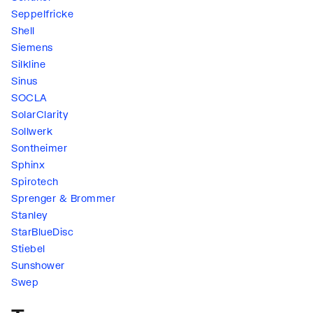
Seppelfricke
Shell
Siemens
Silkline
Sinus
SOCLA
SolarClarity
Sollwerk
Sontheimer
Sphinx
Spirotech
Sprenger & Brommer
Stanley
StarBlueDisc
Stiebel
Sunshower
Swep