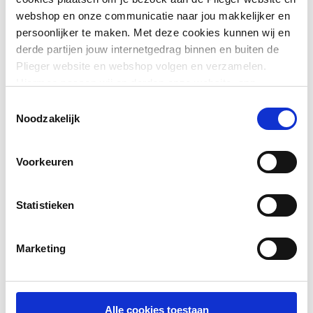
Laufen
webshop en onze communicatie naar jou makkelijker en
LED's work
persoonlijker te maken. Met deze cookies kunnen wij en
Leister
derde partijen jouw internetgedrag binnen en buiten de
Loctite
Plieger website en webshop volgen en verzamelen.
LoooX
Hiermee passen wij en derden onze website, app,
advertenties en communicatie aan jouw interesses aan.
Toestemmingsselectie
We slaan je cookievoorkeur op in je browser.
Noodzakelijk
M
Magnum
Voorkeuren
McAlpine
Mepa
Statistieken
Metaloterm
Metro Therm
MUT
Marketing
Mület
N
Alle cookies toestaan