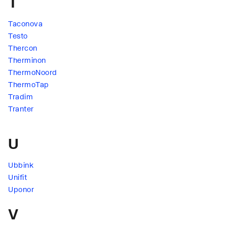
T
Taconova
Testo
Thercon
Therminon
ThermoNoord
ThermoTap
Tradim
Tranter
U
Ubbink
Unifit
Uponor
V