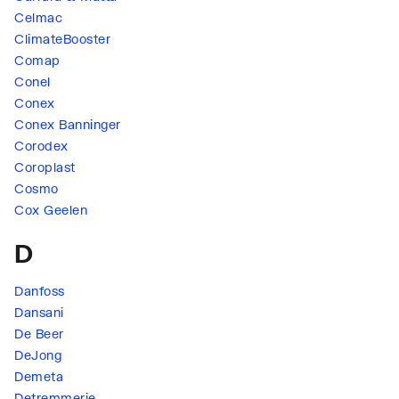
Celmac
ClimateBooster
Comap
Conel
Conex
Conex Banninger
Corodex
Coroplast
Cosmo
Cox Geelen
D
Danfoss
Dansani
De Beer
DeJong
Demeta
Detremmerie