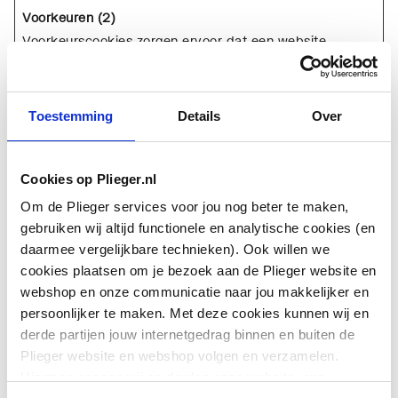
Voorkeuren (2)
Voorkeurscookies zorgen ervoor dat een website
informatie kan onthouden die van invloed is op het
gedrag en de vormgeving van de website, zoals de taal
van uw voorkeur of de regio waar u woont.
Toestemming
Details
Over
Naam
Aanbieder
Doel
Maximale
Cookies op Plieger.nl
bewaarter
Om de Plieger services voor jou nog beter te maken,
gebruiken wij altijd functionele en analytische cookies (en
deliver
pliege
Houdt de laatst
1
daarmee vergelijkbare technieken). Ook willen we
yMeth
r.nl
gekozen
jaa
cookies plaatsen om je bezoek aan de Plieger website en
od
delivery
r
webshop en onze communicatie naar jou makkelijker en
method in de
persoonlijker te maken. Met deze cookies kunnen wij en
checkout bij
derde partijen jouw internetgedrag binnen en buiten de
Plieger website en webshop volgen en verzamelen.
Hiermee passen wij en derden onze website, app,
lidc
Linked
Registreert
1