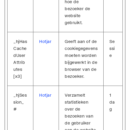
hoe de
bezoeker de
website
gebruikt.
_hjHas
Hotjar
Geeft aan of de
Se
Cache
cookiegegevens
ssi
dUser
moeten worden
e
Attrib
bijgewerkt in de
utes
browser van de
[x3]
bezoeker.
_hjSes
Hotjar
Verzamelt
1
sion_
statistieken
da
#
over de
g
bezoeken van
de gebruiker
aan de website,