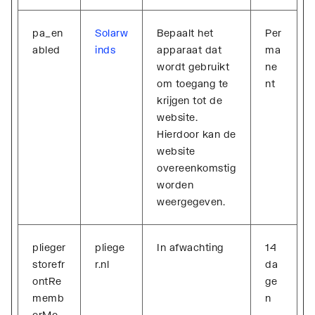
pa_en
Solarw
Bepaalt het
Per
abled
inds
apparaat dat
ma
wordt gebruikt
ne
om toegang te
nt
krijgen tot de
website.
Hierdoor kan de
website
overeenkomstig
worden
weergegeven.
plieger
pliege
In afwachting
14
storefr
r.nl
da
ontRe
ge
memb
n
erMe