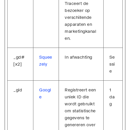
Traceert de
bezoeker op
verschillende
apparaten en
marketingkanal
en.
_gd#
Squee
In afwachting
Se
[x2]
zely
ssi
e
_gid
Googl
Registreert een
1
e
uniek ID die
da
wordt gebruikt
g
om statistische
gegevens te
genereren over