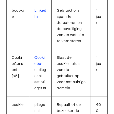
bcooki
Linked
Gebruikt om
1
e
In
spam te
jaa
detecteren en
r
de beveiliging
van de website
te verbeteren.
Cooki
Cooki
Slaat de
1
eCons
ebot
cookiestatus
jaa
ent
e.plieg
van de
r
[x5]
er.nl
gebruiker op
sst.pli
voor het huidige
eger.nl
domein
cookie
pliege
Bepaalt of de
40
-
r.nl
bezoeker de
0