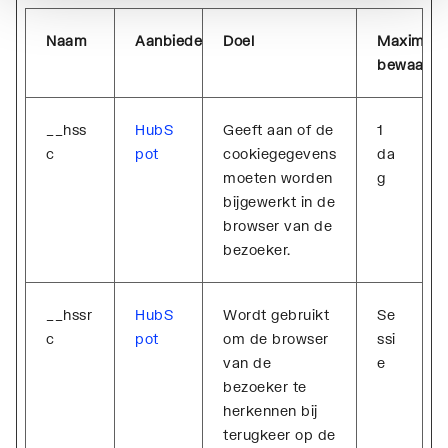
Naam
Aanbieder
Doel
Maximale
bewaarter
__hss
HubS
Geeft aan of de
1
c
pot
cookiegegevens
da
moeten worden
g
bijgewerkt in de
browser van de
bezoeker.
__hssr
HubS
Wordt gebruikt
Se
c
pot
om de browser
ssi
van de
e
bezoeker te
herkennen bij
terugkeer op de