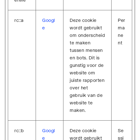
rc::a
Googl
Deze cookie
Per
e
wordt gebruikt
ma
om onderscheid
ne
te maken
nt
tussen mensen
en bots. Dit is
gunstig voor de
website om
juiste rapporten
over het
gebruik van de
website te
maken.
rc::b
Googl
Deze cookie
Se
e
wordt gebruikt
ssi