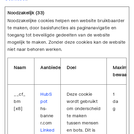
Noodzakelijk (33)
Noodzakelijke cookies helpen een website bruikbaarder
te maken, door basisfuncties als paginanavigatie en
toegang tot beveiligde gedeelten van de website
mogelijk te maken. Zonder deze cookies kan de website
niet naar behoren werken.
Naam
Aanbieder
Doel
Maximale
bewaarter
__cf_
HubS
Deze cookie
1
bm
pot
wordt gebruikt
da
[x8]
hs-
om onderscheid
g
banne
te maken
r.com
tussen mensen
Linked
en bots. Dit is