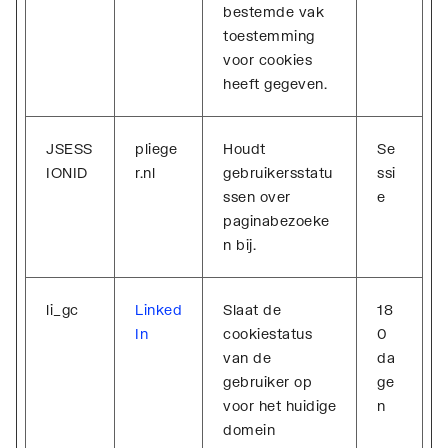
bestemde vak
toestemming
voor cookies
heeft gegeven.
JSESS
pliege
Houdt
Se
IONID
r.nl
gebruikersstatu
ssi
ssen over
e
paginabezoeke
n bij.
li_gc
Linked
Slaat de
18
In
cookiestatus
0
van de
da
gebruiker op
ge
voor het huidige
n
domein