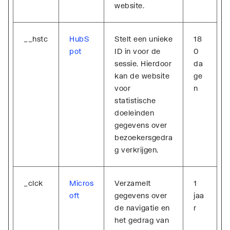
website.
__hstc
HubS
Stelt een unieke
18
pot
ID in voor de
0
sessie. Hierdoor
da
kan de website
ge
voor
n
statistische
doeleinden
gegevens over
bezoekersgedra
g verkrijgen.
_clck
Micros
Verzamelt
1
oft
gegevens over
jaa
de navigatie en
r
het gedrag van