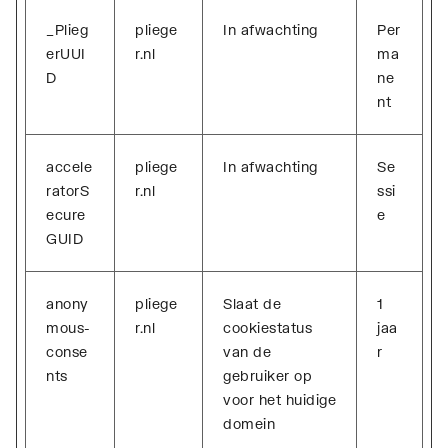
_Plieg
pliege
In afwachting
Per
erUUI
r.nl
ma
D
ne
nt
accele
pliege
In afwachting
Se
ratorS
r.nl
ssi
ecure
e
GUID
anony
pliege
Slaat de
1
mous-
r.nl
cookiestatus
jaa
conse
van de
r
nts
gebruiker op
voor het huidige
domein