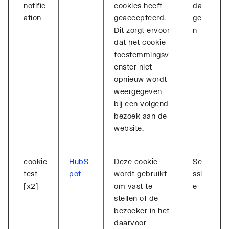
notific
cookies heeft
da
ation
geaccepteerd.
ge
Dit zorgt ervoor
n
dat het cookie-
toestemmingsv
enster niet
opnieuw wordt
weergegeven
bij een volgend
bezoek aan de
website.
cookie
HubS
Deze cookie
Se
test
pot
wordt gebruikt
ssi
[x2]
om vast te
e
stellen of de
bezoeker in het
daarvoor