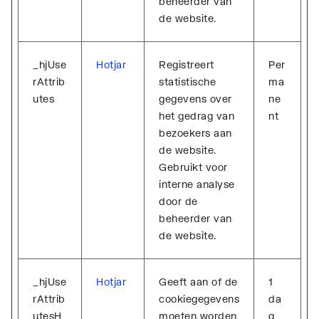
beheerder van
de website.
_hjUse
Hotjar
Registreert
Per
rAttrib
statistische
ma
utes
gegevens over
ne
het gedrag van
nt
bezoekers aan
de website.
Gebruikt voor
interne analyse
door de
beheerder van
de website.
_hjUse
Hotjar
Geeft aan of de
1
rAttrib
cookiegegevens
da
utesH
moeten worden
g