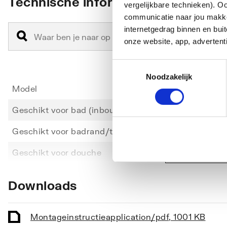
Technische informatie
vergelijkbare technieken). O
communicatie naar jou makkel
internetgedrag binnen en bu
onze website, app, advertent
Toestemmingsselectie
Noodzakelijk
Model
Inbou
Geschikt voor bad (inbouw in muur)
Nee
Geschikt voor badrand/tegelrand
Nee
Toon meer
Geschikt voor douche
Nee
Geschikt voor wastafel (inbouw in muur)
Ja
Downloads
Geschikt voor wastafel (inbouw hoge
Ja
rugwand)
Montageinstructie
application/pdf
,
1001 KB