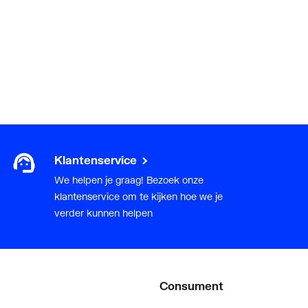
I, <= 20 dB(A)
Klantenservice
We helpen je graag! Bezoek onze
klantenservice om te kijken hoe we je
verder kunnen helpen
Consument