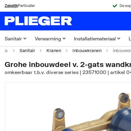
Zakelijk
Particulier
De exp
Sanitair
Verwarming
Installatiemateriaal
L
Sanitair
Kranen
Inbouwkranen
inbouwde
Grohe inbouwdeel v. 2-gats wandk
omkeerbaar t.b.v. diverse series | 23571000 | artike