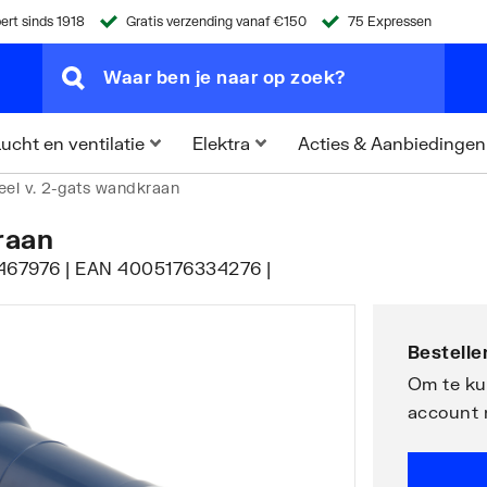
ert sinds 1918
Gratis verzending vanaf €150
75 Expressen
Acties & Aanbiedingen
ucht en ventilatie
Elektra
el v. 2-gats wandkraan
raan
l 0467976 | EAN 4005176334276 |
Bestellen
Om te kun
account 