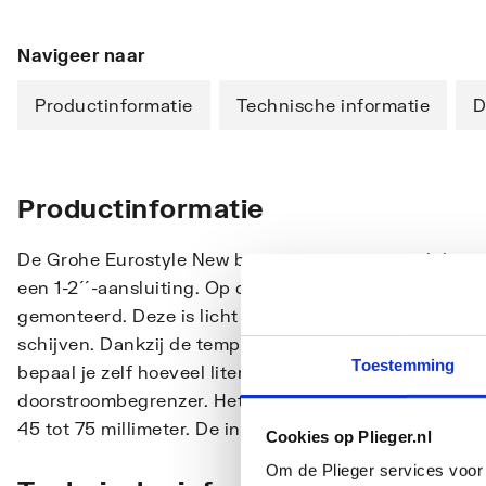
Navigeer naar
Productinformatie
Technische informatie
D
Productinformatie
De Grohe Eurostyle New basisgarnituur is geschikt 
een 1-2´´-aansluiting. Op de basisgarnituur kan een
gemonteerd. Deze is licht te bedienen dankzij de Gr
schijven. Dankzij de temperatuurbegrenzing zul je je 
Toestemming
bepaal je zelf hoeveel liter water er per seconde door
doorstroombegrenzer. Het inbouwdeel wordt in de m
45 tot 75 millimeter. De inbouwmengkraan is gemaakt
Cookies op Plieger.nl
Om de Plieger services voor 