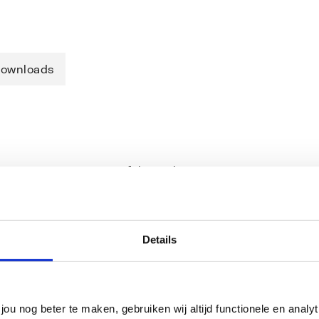
ownloads
voor een tweegats wastafelmengkraan met
voudig een afbouwkraan worden
ohe SilkMove-technologie met keramische
nooit verbranden aan te heet water. Ook
Details
 de kraan stroomt met de
uur ingebouwd met een inbouwdiepte van
 van messing.
jou nog beter te maken, gebruiken wij altijd functionele en anal