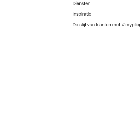
Diensten
Inspiratie
De stijl van klanten met #myplie
Showroom magazine
II, <= 30 dB(A)
Algemene voorwaarden
Retourbeleid