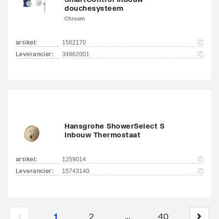
douchesysteem
Chroom
artikel
:
1562170
Leverancier
:
34862001
Hansgrohe ShowerSelect S
Inbouw Thermostaat
artikel
:
1259014
Leverancier
:
15743140
1
2
40
...