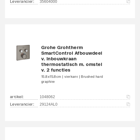
Leverancier
:
35604000
Grohe Grohtherm
SmartControl Afbouwdeel
v. inbouwkraan
thermostatisch m. omstel
v. 2 functies
15.8x15.8cm | vierkant | Brushed hard
graphite
artikel
:
1048062
Leverancier
:
29124AL0