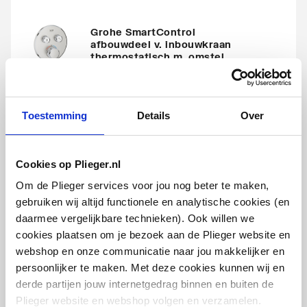
Grohe SmartControl
afbouwdeel v. inbouwkraan
thermostatisch m. omstel
v. 2 functies
rond | Supersteel
Toestemming
Details
Over
artikel
:
0498570
Leverancier
:
29119DC0
Cookies op Plieger.nl
Om de Plieger services voor jou nog beter te maken,
gebruiken wij altijd functionele en analytische cookies (en
daarmee vergelijkbare technieken). Ook willen we
Grohe SmartControl
cookies plaatsen om je bezoek aan de Plieger website en
afbouwdeel v. inbouwkraan
webshop en onze communicatie naar jou makkelijker en
thermostatisch m. omstel
persoonlijker te maken. Met deze cookies kunnen wij en
v. 2 functies
derde partijen jouw internetgedrag binnen en buiten de
vierkant | Chroom
Plieger website en webshop volgen en verzamelen.