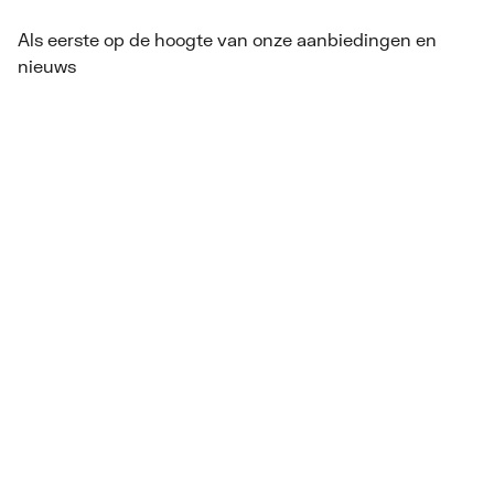
Als eerste op de hoogte van onze aanbiedingen en
nieuws
Nieuwsbrief
Privacybeleid
Disclaimer
Cookie informatie & instellingen
Algemene voorwaarden
Retourbeleid