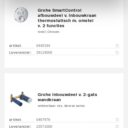
Grohe SmartControl
afbouwdeel v. inbouwkraan
thermostatisch m. omstel
v. 2 functies
rond | Chroom
artikel
:
0440194
Leverancier
:
29119000
Grohe inbouwdeel v. 2-gats
wandkraan
omkeerbaar t.b.v. diverse series
artikel
:
0467976
Leverancier
:
23571000