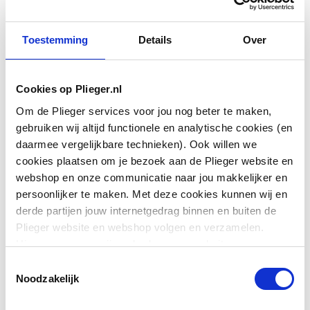
stangdiameter: 22 mm
profiel stijgbuis: rond
wandhouder
Toestemming
Details
Over
Cookies op Plieger.nl
Lengte glijstang
725
Om de Plieger services voor jou nog beter te maken,
gebruiken wij altijd functionele en analytische cookies (en
Basiskleur
Chroom
daarmee vergelijkbare technieken). Ook willen we
cookies plaatsen om je bezoek aan de Plieger website en
Accentkleur
Wit
webshop en onze communicatie naar jou makkelijker en
persoonlijker te maken. Met deze cookies kunnen wij en
Met glij- en
Ja
derde partijen jouw internetgedrag binnen en buiten de
scharnierstuk
Plieger website en webshop volgen en verzamelen.
Toon meer
Hiermee passen wij en derden onze website, app,
Met douchekop
Ja
advertenties en communicatie aan jouw interesses aan.
Toestemmingsselectie
We slaan je cookievoorkeur op in je browser.
Noodzakelijk
Downloads
Met handdouche
Ja