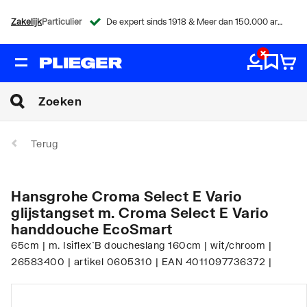
Zakelijk
Particulier
De expert sinds 1918 & Meer dan 150.000 artikelen
Terug
Hansgrohe Croma Select E Vario
glijstangset m. Croma Select E Vario
handdouche EcoSmart
65cm | m. Isiflex`B doucheslang 160cm | wit/chroom |
26583400 | artikel 0605310 | EAN 4011097736372 |