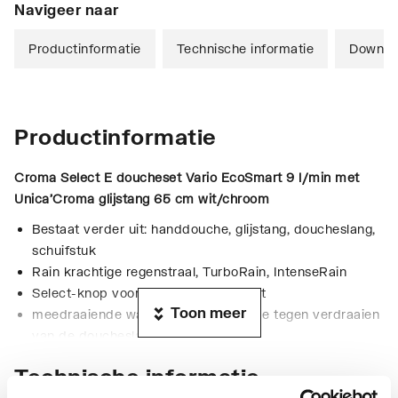
Navigeer naar
Productinformatie
Technische informatie
Downlo
Productinformatie
Croma Select E doucheset Vario EcoSmart 9 l/min met
Unica'Croma glijstang 65 cm
wit/chroom
Bestaat verder uit: handdouche, glijstang, doucheslang,
schuifstuk
Rain krachtige regenstraal, TurboRain, IntenseRain
Select-knop voor wisselen straalsoort
Toon meer
meedraaiende wartel aan douchezijde tegen verdraaien
van de doucheslang
traploos in hoogte verstelbaar
Technische informatie
Draaihoek kan 45 graden worden versteld