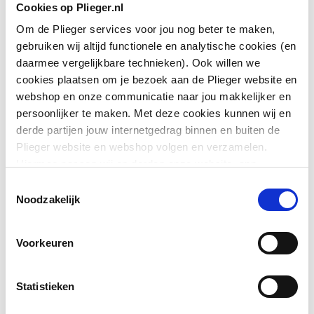
Aansluiting 2
Soldeermof
Cookies op Plieger.nl
Om de Plieger services voor jou nog beter te maken,
Afgedopt
Nee
gebruiken wij altijd functionele en analytische cookies (en
daarmee vergelijkbare technieken). Ook willen we
Bochthoek
90
cookies plaatsen om je bezoek aan de Plieger website en
webshop en onze communicatie naar jou makkelijker en
Toon meer
DIN-CERTCO certificaat
Nee
persoonlijker te maken. Met deze cookies kunnen wij en
derde partijen jouw internetgedrag binnen en buiten de
DVGW-keur
Nee
Plieger website en webshop volgen en verzamelen.
Downloads
Hiermee passen wij en derden onze website, app,
Excentrisch
Nee
advertenties en communicatie aan jouw interesses aan.
Toestemmingsselectie
Bouwtekening
image/png
,
12 KB
We slaan je cookievoorkeur op in je browser.
Noodzakelijk
FM keur
Nee
Montageinstructie
application/pdf
,
5 MB
Gastec QA
Ja
Voorkeuren
Gastec QA
REACH certificaat
application/pdf
Ja
,
246 KB
Statistieken
Hoofdkleur fitting
Overig