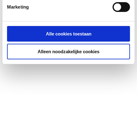
Marketing
KIWA-keur
Ja
KIWA-keur
Ja
Alle cookies toestaan
Kwaliteitsklasse
Overig
aansluiting 1
Alleen noodzakelijke cookies
Kwaliteitsklasse
Overig
aansluiting 2
LPCB keur
Nee
Materiaal aansluiting 1
Messing
Materiaal aansluiting 2
Messing
Materiaal afdichting
Metaaldichtend