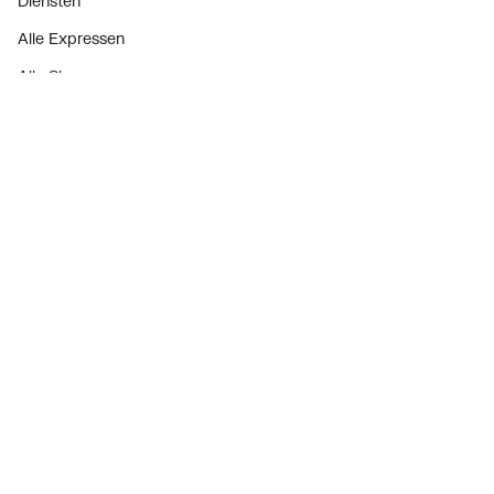
Diensten
Alle Expressen
Vorm
Knie
Alle Showrooms
Onze merken
Bekijk alle evenementen
Onderdelenzoeker
Prijswijzigingen
Over ons
Vacatures
Over Plieger
Plieger Praktijk
Geschiedenis
Nieuws