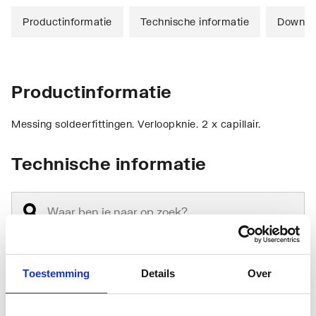
Productinformatie
Technische informatie
Downlo
Productinformatie
Messing soldeerfittingen. Verloopknie. 2 x capillair.
Technische informatie
Toestemming
Details
Over
Aansluiting 1
Soldeermof