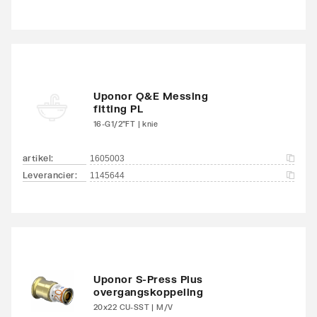
Uponor Q&E Messing
fitting PL
16-G1/2"FT | knie
artikel
:
1605003
Leverancier
:
1145644
Uponor S-Press Plus
overgangskoppeling
20x22 CU-SST | M/V