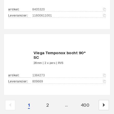
artikel
:
8405320
Leverancier
:
11600611001
Viega Temponox bocht 90°
SC
28mm | 2 x pers | RVS
artikel
:
1384273
Leverancier
:
809669
1
2
400
...