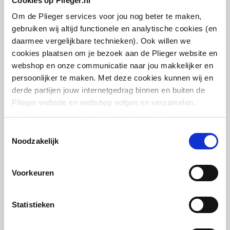
Cookies op Plieger.nl
26x26mm | Zwart
Om de Plieger services voor jou nog beter te maken,
artikel
:
1568065
gebruiken wij altijd functionele en analytische cookies (en
Leverancier
:
1PK-2626
daarmee vergelijkbare technieken). Ook willen we
cookies plaatsen om je bezoek aan de Plieger website en
webshop en onze communicatie naar jou makkelijker en
persoonlijker te maken. Met deze cookies kunnen wij en
derde partijen jouw internetgedrag binnen en buiten de
Plieger website en webshop volgen en verzamelen.
Henco PVDF pers knie 90°
Hiermee passen wij en derden onze website, app,
16x16mm | Zwart
advertenties en communicatie aan jouw interesses aan.
Toestemmingsselectie
We slaan je cookievoorkeur op in je browser.
Noodzakelijk
artikel
:
1567994
Leverancier
:
1PK-1616
Voorkeuren
Statistieken