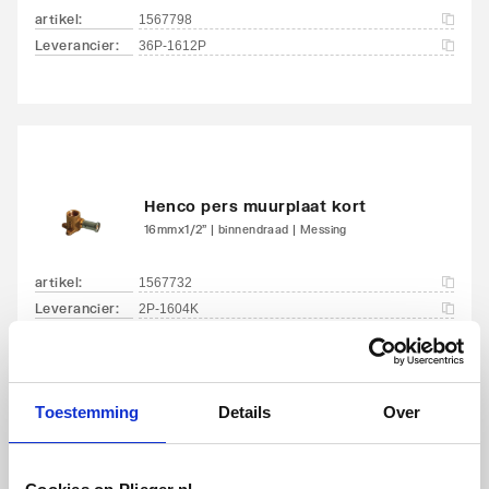
artikel
:
1567798
Leverancier
:
36P-1612P
Henco pers muurplaat kort
16mmx1/2" | binnendraad | Messing
artikel
:
1567732
Leverancier
:
2P-1604K
Toestemming
Details
Over
Henco PVDF pers knie 90°