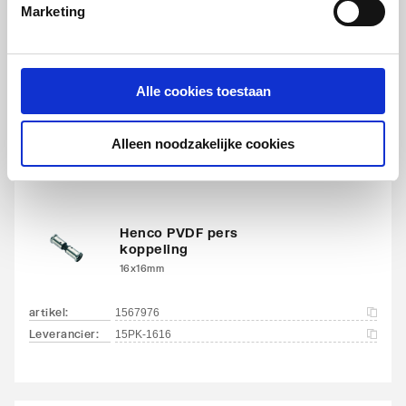
Marketing
Henco PVDF pers T-stuk
16x16x16mm | Zwart
artikel
:
1567849
Alle cookies toestaan
Leverancier
:
9PK-161616
Alleen noodzakelijke cookies
Henco PVDF pers
koppeling
16x16mm
artikel
:
1567976
Leverancier
:
15PK-1616