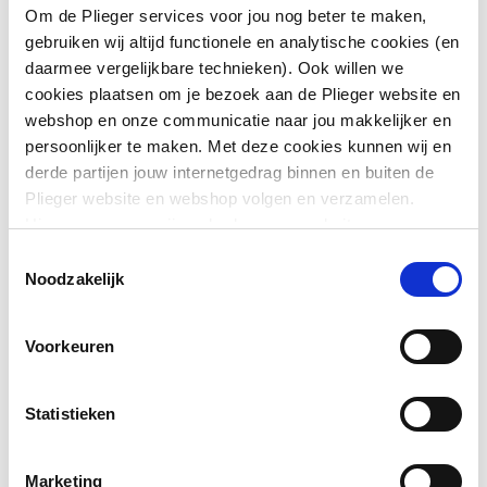
Systeemgebonden
Nee
Om de Plieger services voor jou nog beter te maken,
gebruiken wij altijd functionele en analytische cookies (en
Materiaal behuizing
Messing
daarmee vergelijkbare technieken). Ook willen we
cookies plaatsen om je bezoek aan de Plieger website en
Materiaal behuizing
Messing
webshop en onze communicatie naar jou makkelijker en
persoonlijker te maken. Met deze cookies kunnen wij en
Toon meer
Materiaalkwaliteit
Overig
derde partijen jouw internetgedrag binnen en buiten de
Plieger website en webshop volgen en verzamelen.
Oppervlaktebeschermin
Onbehandeld
Hiermee passen wij en derden onze website, app,
Downloads
g
advertenties en communicatie aan jouw interesses aan.
Toestemmingsselectie
We slaan je cookievoorkeur op in je browser.
Noodzakelijk
Uitwendige
12
Montageinstructie
application/pdf
,
3 MB
buisdiameter aansluiting
Voorkeuren
REACH certificaat
application/pdf
,
246 KB
Aansluiting
Soldeermof
Statistieken
Draadmaat
3/8"
kraanaansluiting
Marketing