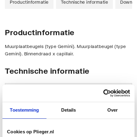
Productinformatie
Technische informatie
Downlo
Productinformatie
Muurplaatbeugels (type Gemini). Muurplaatbeugel (type
Gemini). Binnendraad x capillair.
Technische informatie
Toestemming
Details
Over
Model
Dubbel brug
Cookies op Plieger.nl