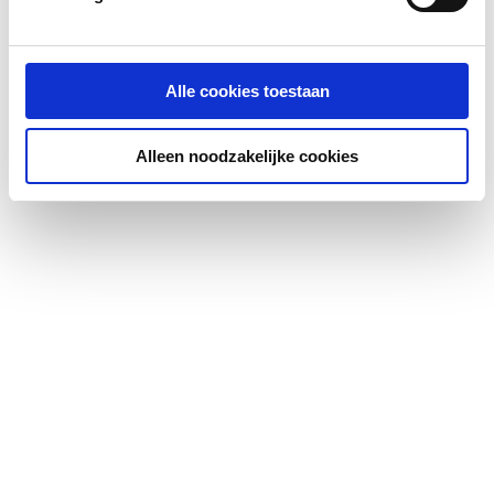
Afstand hart tot hart
150
KIWA-keur
Ja
Alle cookies toestaan
Gastec QA
Nee
Alleen noodzakelijke cookies
Met geluiddempingset
Nee
Met thermische isolatie
Nee