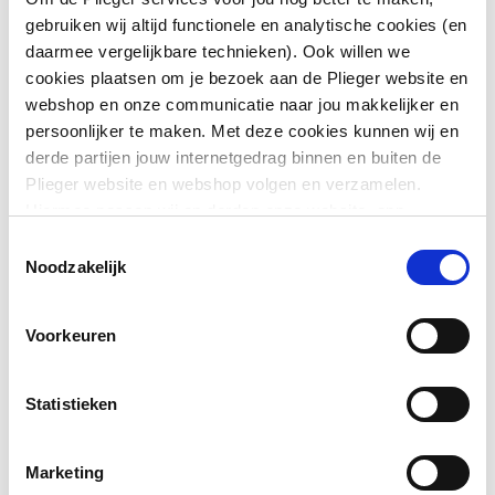
gebruiken wij altijd functionele en analytische cookies (en
Aansluiting 2
Persmof
daarmee vergelijkbare technieken). Ook willen we
cookies plaatsen om je bezoek aan de Plieger website en
Afgedopt
Nee
webshop en onze communicatie naar jou makkelijker en
persoonlijker te maken. Met deze cookies kunnen wij en
Contourcode
V
derde partijen jouw internetgedrag binnen en buiten de
Plieger website en webshop volgen en verzamelen.
Toon meer
Contourcode aansluiting
V
Hiermee passen wij en derden onze website, app,
2
advertenties en communicatie aan jouw interesses aan.
Toestemmingsselectie
Downloads
We slaan je cookievoorkeur op in je browser.
Noodzakelijk
DVGW-keur voor gas
Nee
DVGW-keur voor water
Nee
CE_Certificaat
application/pdf
,
3 MB
Voorkeuren
Excentrisch
Nee
Statistieken
FM keur
Nee
Marketing
Gastec QA
Nee