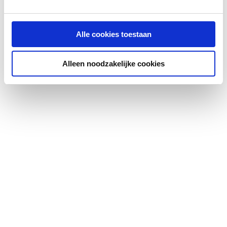
Gastec QA
Nee
Alle cookies toestaan
Gastec QA - KE 214 (H2)
Nee
Alleen noodzakelijke cookies
KIWA-keur
Nee
KIWA-keur
Nee
KOMO-keur
Nee
Kwaliteitsklasse
St 35 (1.0308)
aansluiting 1
Kwaliteitsklasse
St 35 (1.0308)
aansluiting 2
Lengte
106