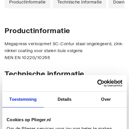
Productinformatie
Technische informatie
Downlo
Productinformatie
Megapress verloopmet SC-Contur staal ongelegeerd, zink-
nikkel coating voor stalen buis volgens
NEN EN 10220/10255
Technische informatie
Toestemming
Details
Over
Cookies op Plieger.nl
Aansluiting 1
Insteek (push koppeling)
Om de Plieger services voor jou nog beter te maken,