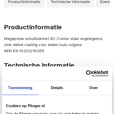
Productinformatie
Technische informatie
Downlo
Productinformatie
Megapress schuifsokmet SC-Contur staal ongelegeerd,
zink-nikkel coating voor stalen buis volgens
NEN EN 10220/10255
Technische informatie
Toestemming
Details
Over
Cookies op Plieger.nl
Aansluiting 1
Persmof
Om de Plieger services voor jou nog beter te maken,