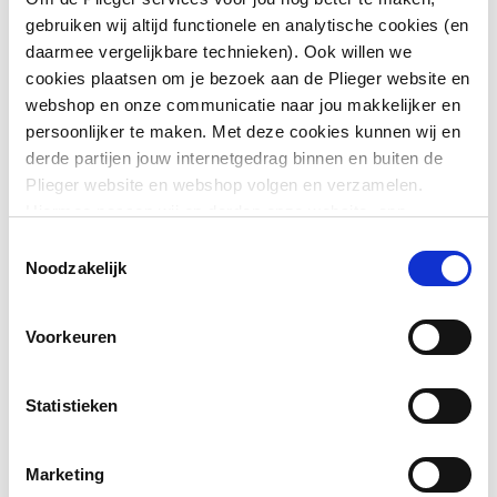
gebruiken wij altijd functionele en analytische cookies (en
Aansluiting 2
Persmof
daarmee vergelijkbare technieken). Ook willen we
cookies plaatsen om je bezoek aan de Plieger website en
Afgedopt
Nee
webshop en onze communicatie naar jou makkelijker en
persoonlijker te maken. Met deze cookies kunnen wij en
Contourcode
V
derde partijen jouw internetgedrag binnen en buiten de
Plieger website en webshop volgen en verzamelen.
Toon meer
Contourcode aansluiting
V
Hiermee passen wij en derden onze website, app,
1
advertenties en communicatie aan jouw interesses aan.
Toestemmingsselectie
Downloads
We slaan je cookievoorkeur op in je browser.
Noodzakelijk
Contourcode aansluiting
V
2
CE_Certificaat
application/pdf
,
3 MB
Voorkeuren
DVGW-keur voor gas
Nee
DVGW-keur voor water
Nee
Statistieken
Excentrisch
Nee
Marketing