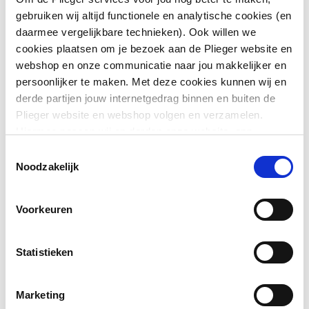
gebruiken wij altijd functionele en analytische cookies (en
Aansluiting 2
Persmof
daarmee vergelijkbare technieken). Ook willen we
cookies plaatsen om je bezoek aan de Plieger website en
Afgedopt
Nee
webshop en onze communicatie naar jou makkelijker en
persoonlijker te maken. Met deze cookies kunnen wij en
Contourcode
V
derde partijen jouw internetgedrag binnen en buiten de
Plieger website en webshop volgen en verzamelen.
Toon meer
Contourcode aansluiting
V
Hiermee passen wij en derden onze website, app,
1
advertenties en communicatie aan jouw interesses aan.
Toestemmingsselectie
Downloads
We slaan je cookievoorkeur op in je browser.
Noodzakelijk
Contourcode aansluiting
V
2
CE_Certificaat
application/pdf
,
3 MB
Voorkeuren
DVGW-keur voor gas
Nee
DVGW-keur voor water
Nee
Statistieken
Excentrisch
Nee
Marketing