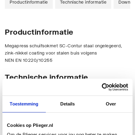
Productinformatie
Technische informatie
Downlo
Productinformatie
Megapress schuifsokmet SC-Contur staal ongelegeerd,
zink-nikkel coating voor stalen buis volgens
NEN EN 10220/10255
Technische informatie
Toestemming
Details
Over
Cookies op Plieger.nl
Aansluiting 1
Persmof
Om de Plieger services voor jou nog beter te maken,