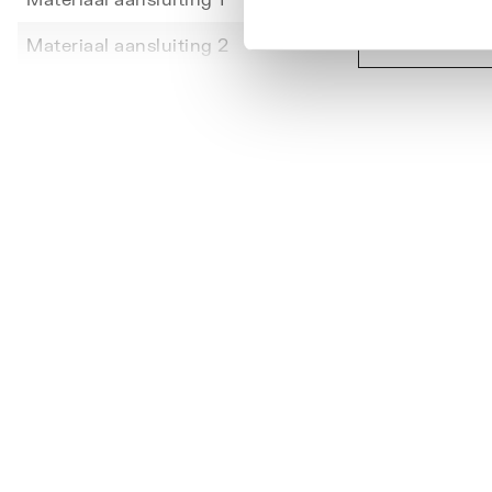
Toon meer
Materiaal aansluiting 2
Messi
Max. mediumtemperatuur (continu)
95
Max. werkdruk bij 20°C
10
Model
1-delig
Nom. diameter aansluiting 1
DN 32
Nom. diameter aansluiting 2
1.1/4" 
Oppervlaktebescherming aansluiting 1
Onbeh
Systeemgebonden
Ja
Uitwendige buisdiameter aansluiting 1
40
Vorm
Recht