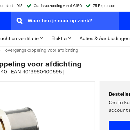
ert sinds 1918
Gratis verzending vanaf €150
75 Expressen
Acties & Aanbiedingen
ucht en ventilatie
Elektra
overgangskoppeling voor afdichting
peling voor afdichting
01040 | EAN 4013960400595 |
Bestellen
Om te kun
account 