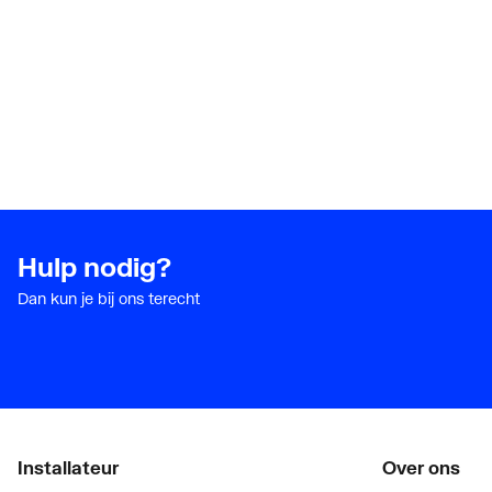
Wanddikte aansluiting 1
3.5
Hulp nodig?
Dan kun je bij ons terecht
Installateur
Over ons