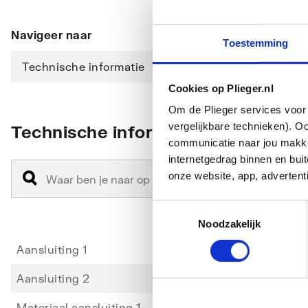
Navigeer naar
Toestemming
Technische informatie
Cookies op Plieger.nl
Om de Plieger services voor 
vergelijkbare technieken). O
Technische informatie
communicatie naar jou makkel
internetgedrag binnen en bu
onze website, app, advertent
Toestemmingsselectie
Noodzakelijk
Aansluiting 1
Persm
Aansluiting 2
Binne
Materiaal aansluiting 1
Messi