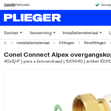
Zakelijk
Particulier
De exp
Sanitair
Verwarming
Installatiemateriaal
L
Installatiemateriaal
Fittingen
Persfittingen
Conel Connect Alpex overgangskop
40x5/4" | pers x binnendraad | 1001040 | artikel 10