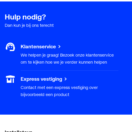
Oppervlaktebehandeling
Overig
Hulp nodig?
aansluiting 1
Dan kun je bij ons terecht
Oppervlaktebehandeling
Overig
aansluiting 2
Klantenservice
Oppervlaktebeschermin
Overig
We helpen je graag! Bezoek onze klantenservice
g aansluiting 1
om te kijken hoe we je verder kunnen helpen
Oppervlaktebeschermin
Overig
Express vestiging
g aansluiting 2
Contact met een express vestiging over
bijvoorbeeld een product
Standard Dimension
7.4
Ratio (SDR)
Systeemgebonden
Ja
Uitwendige
32