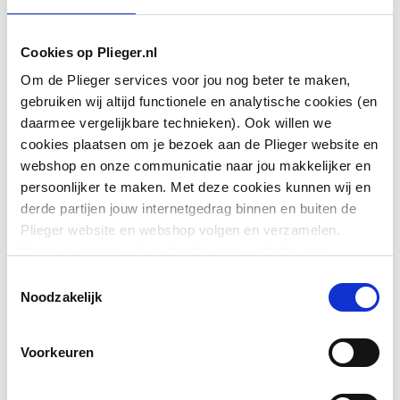
Aansluiting 1
Schuifeind
Cookies op Plieger.nl
Om de Plieger services voor jou nog beter te maken,
Aansluiting 2
Buitendraad conisch
gebruiken wij altijd functionele en analytische cookies (en
BSPT-R (ISO 7-1 / EN
daarmee vergelijkbare technieken). Ook willen we
10226-1)
cookies plaatsen om je bezoek aan de Plieger website en
webshop en onze communicatie naar jou makkelijker en
Afgedopt
Nee
persoonlijker te maken. Met deze cookies kunnen wij en
derde partijen jouw internetgedrag binnen en buiten de
Toon meer
Bochthoek
180
Plieger website en webshop volgen en verzamelen.
Hiermee passen wij en derden onze website, app,
Contourcode aansluiting
Overig
advertenties en communicatie aan jouw interesses aan.
Downloads
Toestemmingsselectie
1
We slaan je cookievoorkeur op in je browser.
Noodzakelijk
Contourcode aansluiting
Overig
Overig
image/jpeg
,
163 KB
2
Voorkeuren
Exploded_view
image/jpeg
,
39 KB
Druktrap klasse flens
Overig