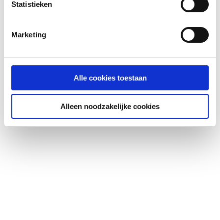
Statistieken
DVGW-keur
Exploded_view
image/jpeg
Ja
,
24 KB
Marketing
Excentrisch
Ja
FM keur
Ja
Alle cookies toestaan
Gastec QA
Ja
Alleen noodzakelijke cookies
Hoge treksterkte
Ja
Hoofdkleur fitting
Overig
KIWA-keur
Ja
Kwaliteitsklasse
Overig
aansluiting 1
Kwaliteitsklasse
Overig