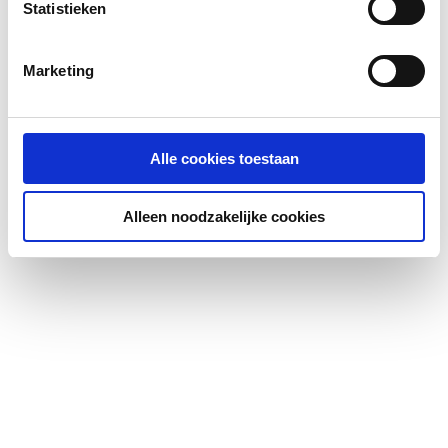
Statistieken
DVGW-keur
Exploded_view
image/jpeg
Ja
,
24 KB
Marketing
Excentrisch
Ja
FM keur
Ja
Alle cookies toestaan
Gastec QA
Ja
Alleen noodzakelijke cookies
Hoge treksterkte
Ja
Hoofdkleur fitting
Overig
KIWA-keur
Ja
Kwaliteitsklasse
Overig
aansluiting 1
Kwaliteitsklasse
Overig