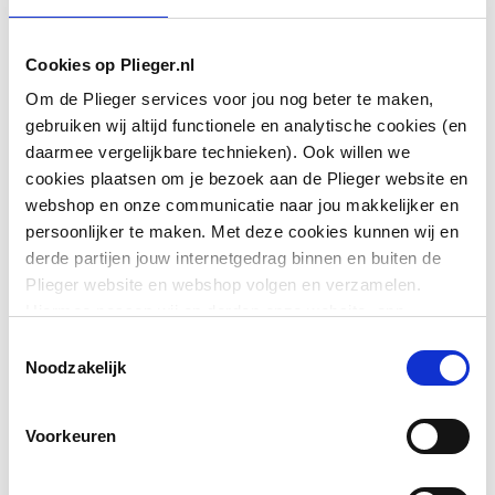
Aansluiting 1
Schuifeind
Cookies op Plieger.nl
Om de Plieger services voor jou nog beter te maken,
Aansluiting 2
Buitendraad conisch
gebruiken wij altijd functionele en analytische cookies (en
BSPT-R (ISO 7-1 / EN
daarmee vergelijkbare technieken). Ook willen we
10226-1)
cookies plaatsen om je bezoek aan de Plieger website en
webshop en onze communicatie naar jou makkelijker en
Afgedopt
Nee
persoonlijker te maken. Met deze cookies kunnen wij en
derde partijen jouw internetgedrag binnen en buiten de
Toon meer
Bochthoek
180
Plieger website en webshop volgen en verzamelen.
Hiermee passen wij en derden onze website, app,
Contourcode aansluiting
Overig
advertenties en communicatie aan jouw interesses aan.
Downloads
Toestemmingsselectie
1
We slaan je cookievoorkeur op in je browser.
Noodzakelijk
Contourcode aansluiting
Overig
Overig
image/jpeg
,
163 KB
2
Voorkeuren
Exploded_view
image/jpeg
,
39 KB
Druktrap klasse flens
Overig