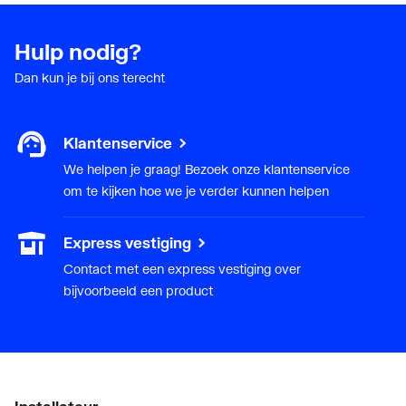
Oppervlaktebehandeling
Overig
Hulp nodig?
aansluiting 1
Dan kun je bij ons terecht
Oppervlaktebehandeling
Overig
aansluiting 2
Klantenservice
Oppervlaktebeschermin
Overig
We helpen je graag! Bezoek onze klantenservice
g aansluiting 1
om te kijken hoe we je verder kunnen helpen
Oppervlaktebeschermin
Overig
Express vestiging
g aansluiting 2
Contact met een express vestiging over
bijvoorbeeld een product
Standard Dimension
7.4
Ratio (SDR)
Systeemgebonden
Ja
Uitwendige
25