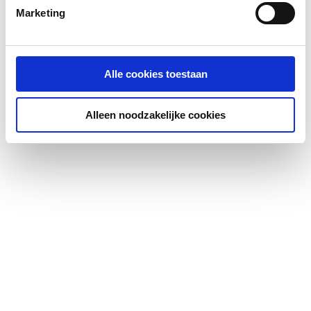
Marketing
Hoge treksterkte
Ja
Hoofdkleur fitting
Overig
Alle cookies toestaan
KIWA-keur
Ja
Alleen noodzakelijke cookies
Kwaliteitsklasse
Overig
aansluiting 1
Kwaliteitsklasse
Overig
aansluiting 2
Lengte aansluiting 1
250
LPCB keur
Ja
Materiaal aansluiting 1
Messing