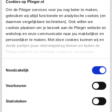
Aansluiting 1
Schuifeind
Cookies op Plieger.nl
Om de Plieger services voor jou nog beter te maken,
Aansluiting 2
Schuifmof
gebruiken wij altijd functionele en analytische cookies (en
daarmee vergelijkbare technieken). Ook willen we
Afgedopt
Nee
cookies plaatsen om je bezoek aan de Plieger website en
webshop en onze communicatie naar jou makkelijker en
Contourcode aansluiting
Overig
persoonlijker te maken. Met deze cookies kunnen wij en
1
derde partijen jouw internetgedrag binnen en buiten de
Toon meer
Plieger website en webshop volgen en verzamelen.
Contourcode aansluiting
Overig
Hiermee passen wij en derden onze website, app,
2
advertenties en communicatie aan jouw interesses aan.
Downloads
Toestemmingsselectie
We slaan je cookievoorkeur op in je browser.
Noodzakelijk
DVGW-keur
Ja
Exploded_view
image/jpeg
,
29 KB
Excentrisch
Ja
Voorkeuren
Exploded_view
image/jpeg
,
16 KB
FM keur
Ja
Statistieken
Gastec QA
Ja