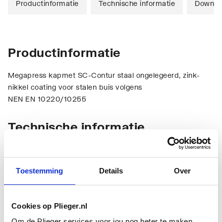
Productinformatie
Technische informatie
Downlo
Productinformatie
Megapress kapmet SC-Contur staal ongelegeerd, zink-
nikkel coating voor stalen buis volgens
NEN EN 10220/10255
Technische informatie
Toestemming
Details
Over
Cookies op Plieger.nl
Materiaal aansluiting 1
Staal
Om de Plieger services voor jou nog beter te maken,