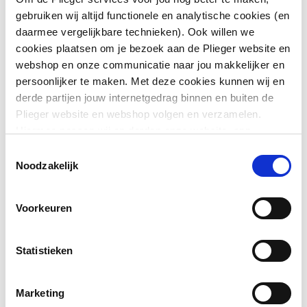
gebruiken wij altijd functionele en analytische cookies (en
Kwaliteitsklasse
St 35 (1.0308)
daarmee vergelijkbare technieken). Ook willen we
aansluiting 1
cookies plaatsen om je bezoek aan de Plieger website en
webshop en onze communicatie naar jou makkelijker en
Oppervlaktebeschermin
Gecoat
persoonlijker te maken. Met deze cookies kunnen wij en
g aansluiting 1
derde partijen jouw internetgedrag binnen en buiten de
Plieger website en webshop volgen en verzamelen.
Toon meer
Systeemgebonden
Ja
Hiermee passen wij en derden onze website, app,
advertenties en communicatie aan jouw interesses aan.
Nom. diameter
1.1/2" (40)
Toestemmingsselectie
Downloads
We slaan je cookievoorkeur op in je browser.
Noodzakelijk
aansluiting 1
Uitwendige
42.4
CE_Certificaat
application/pdf
,
3 MB
Voorkeuren
buisdiameter aansluiting
1
Statistieken
Aansluiting 1
Persmof
Marketing
Hoofdkleur fitting
Zwart