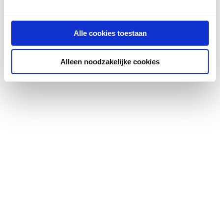
Max. werkdruk bij 20°C
16
Alle cookies toestaan
Contourcode
V
Alleen noodzakelijke cookies
Materiaal afdichting
Ethyleen-Propyleen-
Dieen-Monomeer
(EPDM)
Lengte aansluiting 1
76.7
Werkende lengte
47.5
aansluiting 1
Sleutelwijdte
0
Min.
-25
mediumtemperatuur
(continu)