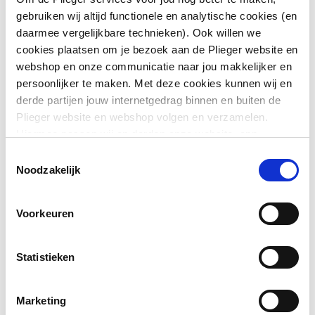
gebruiken wij altijd functionele en analytische cookies (en
Aansluiting 2
Persmof
daarmee vergelijkbare technieken). Ook willen we
cookies plaatsen om je bezoek aan de Plieger website en
Afgedopt
Nee
webshop en onze communicatie naar jou makkelijker en
persoonlijker te maken. Met deze cookies kunnen wij en
Bochthoek
90
derde partijen jouw internetgedrag binnen en buiten de
Plieger website en webshop volgen en verzamelen.
Toon meer
Contourcode
V
Hiermee passen wij en derden onze website, app,
advertenties en communicatie aan jouw interesses aan.
Contourcode aansluiting
V
Toestemmingsselectie
Downloads
We slaan je cookievoorkeur op in je browser.
Noodzakelijk
2
DVGW-keur voor gas
Nee
CE_Certificaat
application/pdf
,
3 MB
Voorkeuren
DVGW-keur voor water
Nee
Statistieken
Excentrisch
Nee
Marketing
FM keur
Ja