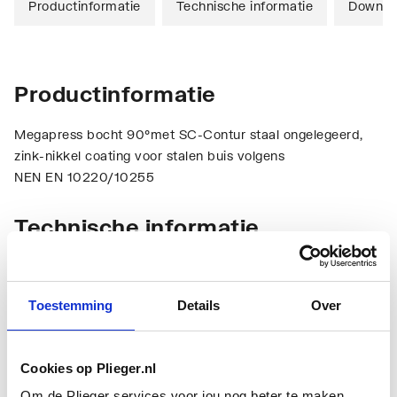
Productinformatie
Technische informatie
Downlo
Productinformatie
Megapress bocht 90°met SC-Contur staal ongelegeerd,
zink-nikkel coating voor stalen buis volgens
NEN EN 10220/10255
Technische informatie
Toestemming
Details
Over
Cookies op Plieger.nl
Aansluiting 1
Insteek (push koppeling)
Om de Plieger services voor jou nog beter te maken,