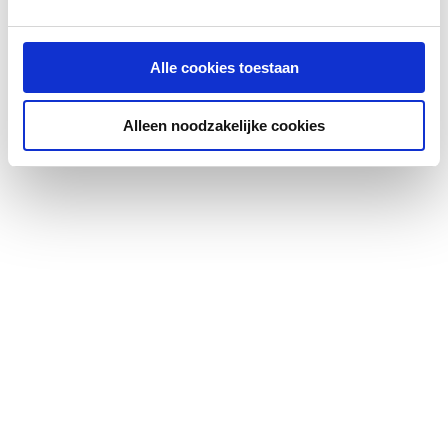
Gastec QA
Nee
Alle cookies toestaan
Gastec QA
Nee
Alleen noodzakelijke cookies
Gastec QA - KE 214 (H2)
Nee
KIWA-keur
Nee
KIWA-keur
Nee
KOMO-keur
Nee
Kwaliteitsklasse
St 35 (1.0308)
aansluiting 1
Kwaliteitsklasse
St 35 (1.0308)
aansluiting 2