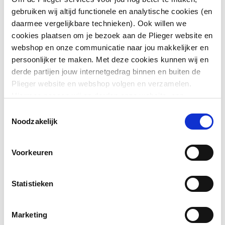
gebruiken wij altijd functionele en analytische cookies (en
Aansluiting 2
Persmof
daarmee vergelijkbare technieken). Ook willen we
cookies plaatsen om je bezoek aan de Plieger website en
Afgedopt
Nee
webshop en onze communicatie naar jou makkelijker en
persoonlijker te maken. Met deze cookies kunnen wij en
Bochthoek
90
derde partijen jouw internetgedrag binnen en buiten de
Plieger website en webshop volgen en verzamelen.
Toon meer
Contourcode
V
Hiermee passen wij en derden onze website, app,
advertenties en communicatie aan jouw interesses aan.
Contourcode aansluiting
V
Toestemmingsselectie
Downloads
We slaan je cookievoorkeur op in je browser.
Noodzakelijk
1
Contourcode aansluiting
V
CE_Certificaat
application/pdf
,
3 MB
Voorkeuren
2
DVGW-keur voor gas
Nee
Statistieken
DVGW-keur voor water
Nee
Marketing