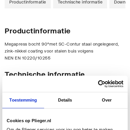
Productinformatie
Technische informatie
Downlo
Productinformatie
Megapress bocht 90°met SC-Contur staal ongelegeerd,
zink-nikkel coating voor stalen buis volgens
NEN EN 10220/10255
Technische informatie
Toestemming
Details
Over
Cookies op Plieger.nl
Aansluiting 1
Persmof
Om de Plieger services voor jou nog beter te maken,