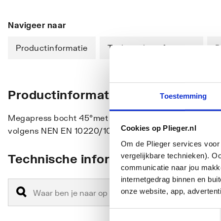
Navigeer naar
Productinformatie
Technische informatie
D
Productinformatie
Toestemming
Megapress bocht 45°met SC-Contur staal ongelegeerd,
Cookies op Plieger.nl
volgens NEN EN 10220/10255
Om de Plieger services voor 
vergelijkbare technieken). O
Technische informatie
communicatie naar jou makkel
internetgedrag binnen en bu
onze website, app, advertent
Toestemmingsselectie