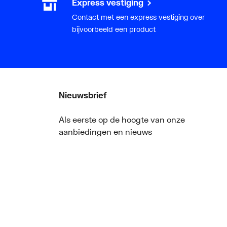
Express vestiging
Contact met een express vestiging over
bijvoorbeeld een product
Nieuwsbrief
Als eerste op de hoogte van onze
aanbiedingen en nieuws
ger
Nieuwsbrief