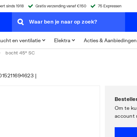
ert sinds 1918
Gratis verzending vanaf €150
75 Expressen
Acties & Aanbiedingen
ucht en ventilatie
Elektra
bocht 45° SC
 4015211694623 |
Bestellen
Om te kun
account 