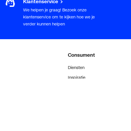
Klantenservice
We helpen je graag! Bezoek onze
klantenservice om te kijken hoe we je
verder kunnen helpen
een-Propyleen-Dieen-Monomeer (EPDM)
Consument
Diensten
Inspiratie
De stijl van klanten met #myplie
Showroom magazine