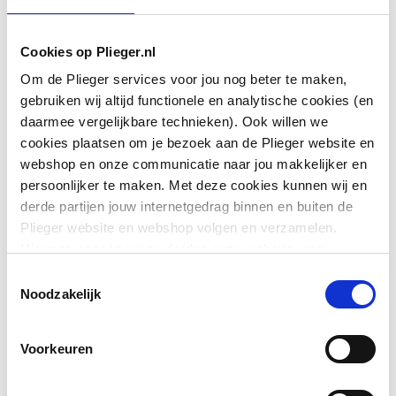
Aansluiting 1
Schuifmof
Cookies op Plieger.nl
Om de Plieger services voor jou nog beter te maken,
Aansluiting 2
Overig
gebruiken wij altijd functionele en analytische cookies (en
daarmee vergelijkbare technieken). Ook willen we
Aansluiting 3
Schuifmof
cookies plaatsen om je bezoek aan de Plieger website en
webshop en onze communicatie naar jou makkelijker en
Afgedopt
Nee
persoonlijker te maken. Met deze cookies kunnen wij en
derde partijen jouw internetgedrag binnen en buiten de
Toon meer
Contourcode aansluiting
Overig
Plieger website en webshop volgen en verzamelen.
1
Hiermee passen wij en derden onze website, app,
advertenties en communicatie aan jouw interesses aan.
Downloads
Toestemmingsselectie
Contourcode aansluiting
Overig
We slaan je cookievoorkeur op in je browser.
Noodzakelijk
2
Exploded_view
image/jpeg
,
43 KB
Contourcode aansluiting
Overig
Voorkeuren
3
Overig
image/jpeg
,
135 KB