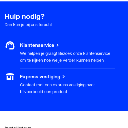
Met pakkingen
Nee
Hulp nodig?
Met stootnok/-rand
Ja
Dan kun je bij ons terecht
Met TUV goedkeuring
Ja
Min.
0
Klantenservice
mediumtemperatuur
We helpen je graag! Bezoek onze klantenservice
(continu)
om te kijken hoe we je verder kunnen helpen
Model
T-stuk
Express vestiging
Contact met een express vestiging over
Nom. diameter
DN 40
bijvoorbeeld een product
aansluiting 1
Nom. diameter
Overig
aansluiting 2
Nom. diameter
DN 40