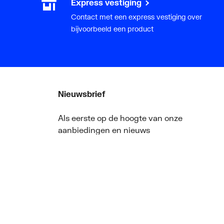
Express vestiging
Contact met een express vestiging over
bijvoorbeeld een product
Nieuwsbrief
Als eerste op de hoogte van onze
aanbiedingen en nieuws
ger
Nieuwsbrief