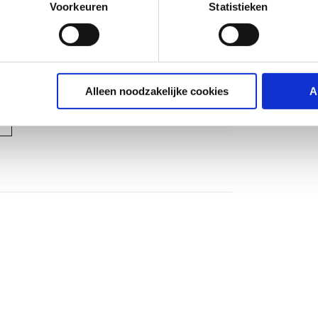
Voorkeuren
Statistieken
of
ndraad metrisch
of
Alleen noodzakelijke cookies
A