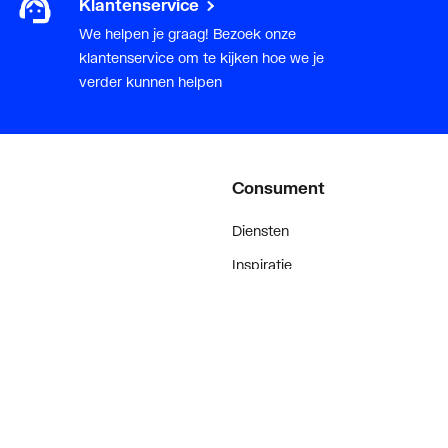
Klantenservice
(1.0308)
We helpen je graag! Bezoek onze
klantenservice om te kijken hoe we je
verder kunnen helpen
Consument
Diensten
Inspiratie
De stijl van klanten met #myplie
Showroom magazine
een-Propyleen-Dieen-Monomeer (EPDM)