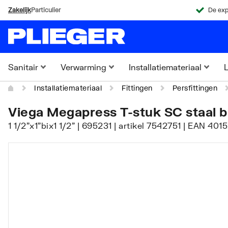
Zakelijk
Particulier
De exp
Sanitair
Verwarming
Installatiemateriaal
L
Installatiemateriaal
Fittingen
Persfittingen
Viega Megapress T-stuk SC staal bi
1 1/2"x1"bix1 1/2" | 695231 | artikel 7542751 | EAN 401