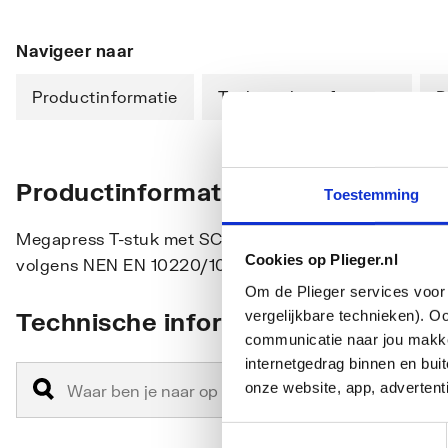
Navigeer naar
Productinformatie
Technische informatie
D
Productinformatie
Toestemming
Megapress T-stuk met SC-Contur staal ongelegeerd, zi
Cookies op Plieger.nl
volgens NEN EN 10220/10255
Om de Plieger services voor 
vergelijkbare technieken). O
Technische informatie
communicatie naar jou makkel
internetgedrag binnen en bu
onze website, app, advertent
Toestemmingsselectie