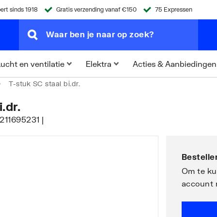
ert sinds 1918
Gratis verzending vanaf €150
75 Expressen
Acties & Aanbiedingen
ucht en ventilatie
Elektra
T-stuk SC staal bi.dr.
.dr.
5211695231 |
Bestellen
Om te kun
account 