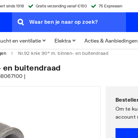
ert sinds 1918
Gratis verzending vanaf €150
75 Expressen
Acties & Aanbiedingen
ucht en ventilatie
Elektra
gen
Nr.92 knie 90° m. binnen- en buitendraad
- en buitendraad
238067100 |
Bestellen
Om te kun
account 