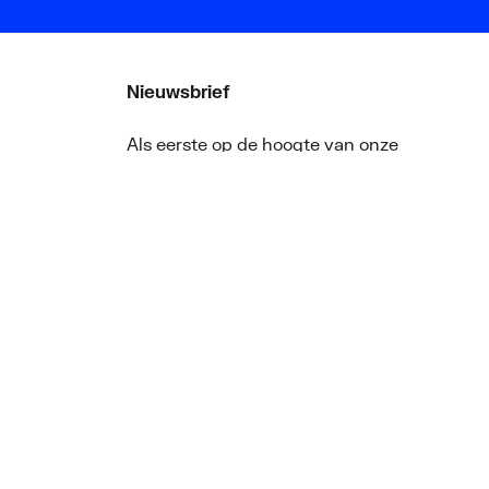
Nieuwsbrief
Als eerste op de hoogte van onze
aanbiedingen en nieuws
ger
Nieuwsbrief