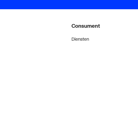
Consument
Diensten
Inspiratie
De stijl van klanten met #myplie
Showroom magazine