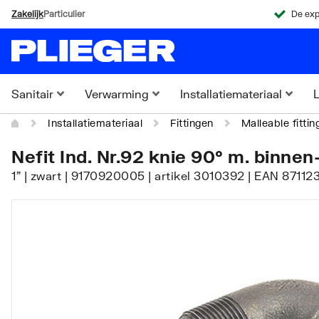
Zakelijk
Particulier
De exp
Sanitair
Verwarming
Installatiemateriaal
L
Installatiemateriaal
Fittingen
Malleable fittin
Nefit Ind. Nr.92 knie 90° m. binnen
1" | zwart | 9170920005 | artikel 3010392 | EAN 8711