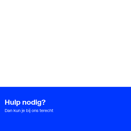
Nom. diameter aansluiting 2
1" (25)
Oppervlaktebescherming aansluiting 1
Onbeh
Vorm
Knie
Werkende lengte aansluiting 1
38
Werkende lengte aansluiting 2
52
Hulp nodig?
Dan kun je bij ons terecht