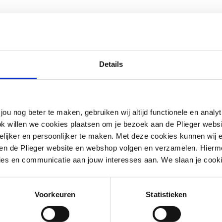
Details
jou nog beter te maken, gebruiken wij altijd functionele en anal
ok willen we cookies plaatsen om je bezoek aan de Plieger web
ijker en persoonlijker te maken. Met deze cookies kunnen wij e
iten de Plieger website en webshop volgen en verzamelen. Hierm
ies en communicatie aan jouw interesses aan. We slaan je cooki
draad cilindrisch BSPP-G (ISO 228-1)
Voorkeuren
Statistieken
draad conisch BSPT-R (ISO 7-1 / EN
1)