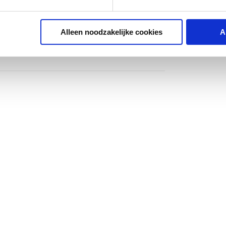
Alleen noodzakelijke cookies
A
g
g
er