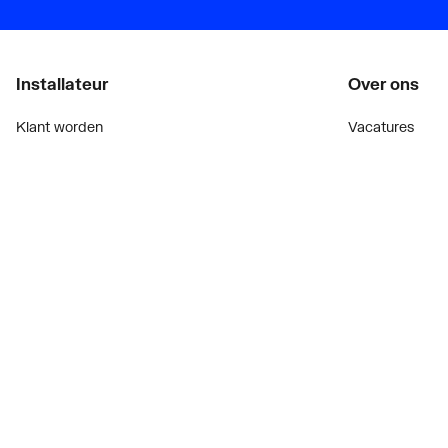
Installateur
Over ons
Klant worden
Vacatures
Diensten
Over Plieger
Alle Expressen
Plieger Praktijk
Alle Showrooms
Geschiedenis
Onze merken
Nieuws
Bekijk alle evenementen
Blogoverzicht
Onderdelenzoeker
Contact
Prijswijzigingen