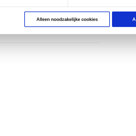
Alleen noodzakelijke cookies
A
g
g
er
5)