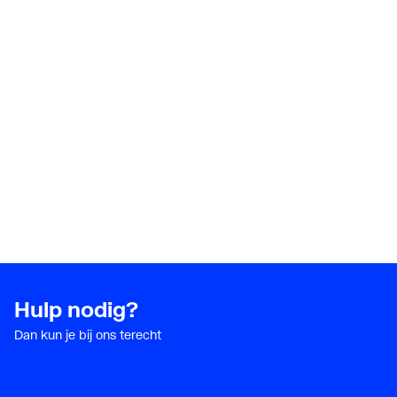
Nom. diameter aansluiting 2
3/8" (1
Oppervlaktebescherming aansluiting 1
Thermi
Vorm
Knie
Werkende lengte aansluiting 1
26
Werkende lengte aansluiting 2
26
Hulp nodig?
Dan kun je bij ons terecht