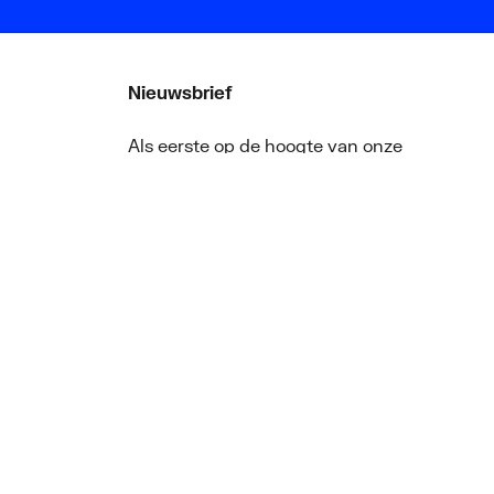
Nieuwsbrief
Als eerste op de hoogte van onze
aanbiedingen en nieuws
ger
Nieuwsbrief