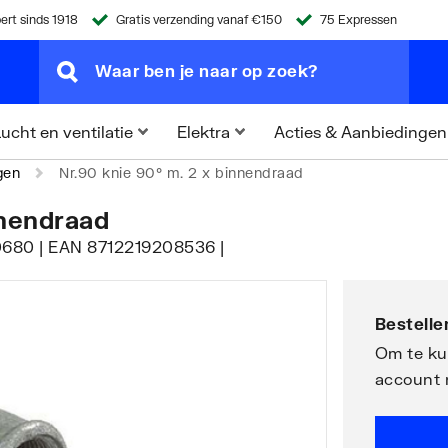
ert sinds 1918
Gratis verzending vanaf €150
75 Expressen
Acties & Aanbiedingen
ucht en ventilatie
Elektra
gen
Nr.90 knie 90° m. 2 x binnendraad
nnendraad
110680 | EAN 8712219208536 |
Bestellen
Om te kun
account 