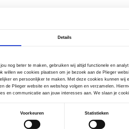
Details
jou nog beter te maken, gebruiken wij altijd functionele en anal
ok willen we cookies plaatsen om je bezoek aan de Plieger web
ijker en persoonlijker te maken. Met deze cookies kunnen wij e
iten de Plieger website en webshop volgen en verzamelen. Hierm
ies en communicatie aan jouw interesses aan. We slaan je cooki
draad cilindrisch BSPP-G (ISO 228-1)
Voorkeuren
Statistieken
draad cilindrisch BSPP-G (ISO 228-1)