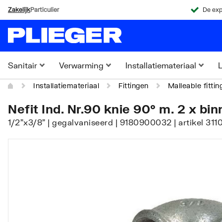
Zakelijk
Particulier
De exp
Sanitair
Verwarming
Installatiemateriaal
L
Installatiemateriaal
Fittingen
Malleable fittin
Nefit Ind. Nr.90 knie 90° m. 2 x bi
1/2"x3/8" | gegalvaniseerd | 9180900032 | artikel 3