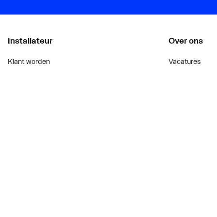
Installateur
Over ons
Klant worden
Vacatures
Diensten
Over Plieger
Alle Expressen
Plieger Praktijk
Alle Showrooms
Geschiedenis
Onze merken
Nieuws
Bekijk alle evenementen
Blogoverzicht
Onderdelenzoeker
Contact
Prijswijzigingen