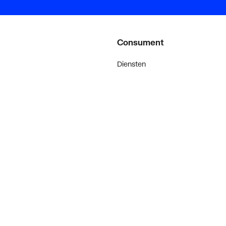
Consument
Diensten
Inspiratie
De stijl van klanten met #myplie
Showroom magazine