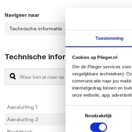
Navigeer naar
Technische informatie
Downloads
Toestemming
Technische informatie
Cookies op Plieger.nl
Om de Plieger services voor 
vergelijkbare technieken). O
communicatie naar jou makkel
internetgedrag binnen en bu
onze website, app, advertent
Aansluiting 1
Binnen
Toestemmingsselectie
Noodzakelijk
Aansluiting 2
Binnen
Bochthoek
90