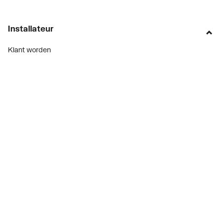
Installateur
Klant worden
Diensten
Alle Expressen
Alle Showrooms
Onze merken
Bekijk alle evenementen
Onderdelenzoeker
Prijswijzigingen
Over ons
Vacatures