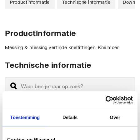
Productinformatie
Technische informatie
Downlo
Productinformatie
Messing & messing vertinde knelfittingen. Knelmoer.
Technische informatie
Toestemming
Details
Over
Materiaal aansluiting 1
Messing
Kwaliteitsklasse
Overig
Cookies op Plieger.nl