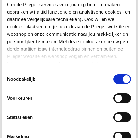
Aansluiting 2
Klemaansluiting
Om de Plieger services voor jou nog beter te maken,
gebruiken wij altijd functionele en analytische cookies (en
Afgedopt
Nee
daarmee vergelijkbare technieken). Ook willen we
cookies plaatsen om je bezoek aan de Plieger website en
DIN-CERTCO certificaat
Nee
webshop en onze communicatie naar jou makkelijker en
persoonlijker te maken. Met deze cookies kunnen wij en
Toon meer
DVGW-keur
Nee
derde partijen jouw internetgedrag binnen en buiten de
Plieger website en webshop volgen en verzamelen.
Excentrisch
Nee
Hiermee passen wij en derden onze website, app,
Downloads
advertenties en communicatie aan jouw interesses aan.
Toestemmingsselectie
FM keur
Nee
We slaan je cookievoorkeur op in je browser.
Noodzakelijk
Montageinstructie
application/pdf
,
6 MB
Gastec QA
Ja
Voorkeuren
REACH certificaat
application/pdf
,
246 KB
Gastec QA
Nee
Statistieken
Hoge treksterkte
Nee
Hoofdkleur fitting
Overig
Marketing