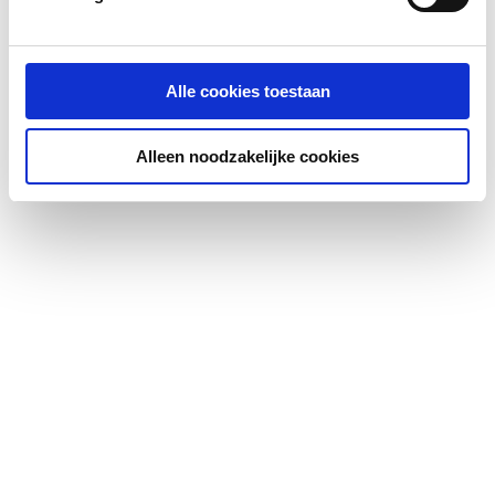
KIWA-keur
Ja
Alle cookies toestaan
KIWA-keur
Nee
Kwaliteitsklasse
Overig
Alleen noodzakelijke cookies
aansluiting 1
Kwaliteitsklasse
Overig
aansluiting 2
LPCB keur
Nee
Materiaal aansluiting 1
Messing
Materiaal aansluiting 2
Messing
Materiaal afdichting
Messing