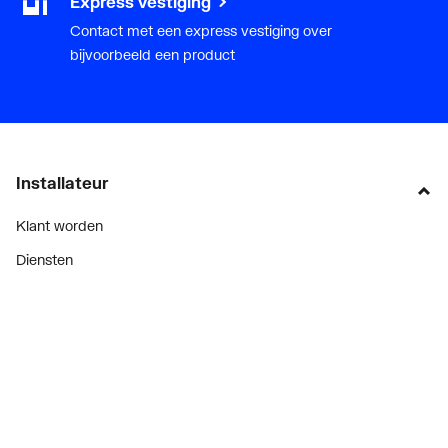
Express vestiging
Contact met een express vestiging over
bijvoorbeeld een product
Installateur
Klant worden
Diensten
Alle Expressen
Alle Showrooms
Onze merken
Bekijk alle evenementen
Onderdelenzoeker