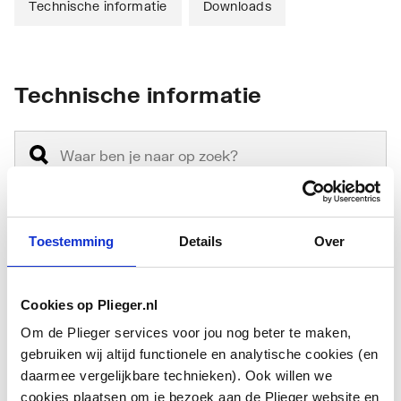
Technische informatie
Downloads
Technische informatie
Toestemming
Details
Over
Materiaal knelring
Messing
Uitwendige
12
Cookies op Plieger.nl
buisdiameter
Om de Plieger services voor jou nog beter te maken,
gebruiken wij altijd functionele en analytische cookies (en
Geschikt voor wanddikte
1
daarmee vergelijkbare technieken). Ook willen we
cookies plaatsen om je bezoek aan de Plieger website en
Materiaal wartelmoer
Messing