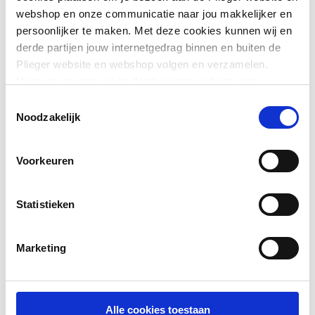
Toon meer
webshop en onze communicatie naar jou makkelijker en
persoonlijker te maken. Met deze cookies kunnen wij en
Surface protection
Vernikkeld
derde partijen jouw internetgedrag binnen en buiten de
union nut
Downloads
Plieger website en webshop volgen en verzamelen.
Hiermee passen wij en derden onze website, app,
Draadmaat moer
1/2"
advertenties en communicatie aan jouw interesses aan.
Toestemmingsselectie
Overig
application/pdf
,
2 MB
We slaan je cookievoorkeur op in je browser.
Noodzakelijk
Draadaansluiting
Overig
Geschikt voor stalen
Nee
Voorkeuren
buis
Geschikt voor koperen
Ja
Statistieken
buis
Marketing
Geschikt voor kunststof
Nee
buis
Geschikt voor
Nee
Alle cookies toestaan