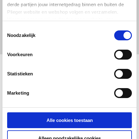
derde partijen jouw internetgedrag binnen en buiten de
Plieger website en webshop volgen en verzamelen.
Hiermee passen wij en derden onze website, app,
advertenties en communicatie aan jouw interesses aan.
Toestemmingsselectie
We slaan je cookievoorkeur op in je browser.
Noodzakelijk
Voorkeuren
Statistieken
Marketing
Alle cookies toestaan
Alleen noodzakelijke cookies