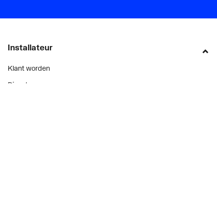
Installateur
Klant worden
Diensten
Alle Expressen
Alle Showrooms
Onze merken
Bekijk alle evenementen
Onderdelenzoeker
Prijswijzigingen
Over ons