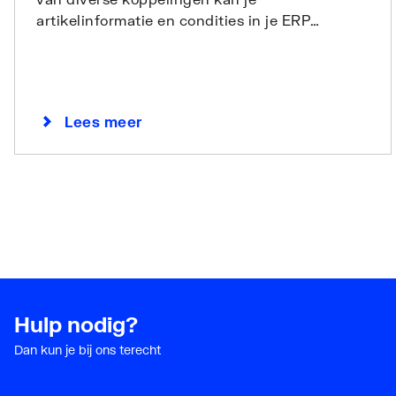
artikelinformatie en condities in je ERP
software laden.
Lees meer
Hulp nodig?
Dan kun je bij ons terecht