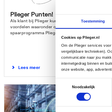
Plieger Punten!
Als klant bij Plieger kun je profiteren van veel
Toestemming
voordelen waaronder ook meedoen met ons
spaarprogramma Plieger Punten.
Cookies op Plieger.nl
Om de Plieger services voor 
vergelijkbare technieken). O
communicatie naar jou makkel
internetgedrag binnen en bu
Lees meer
onze website, app, advertent
Toestemmingsselectie
Noodzakelijk