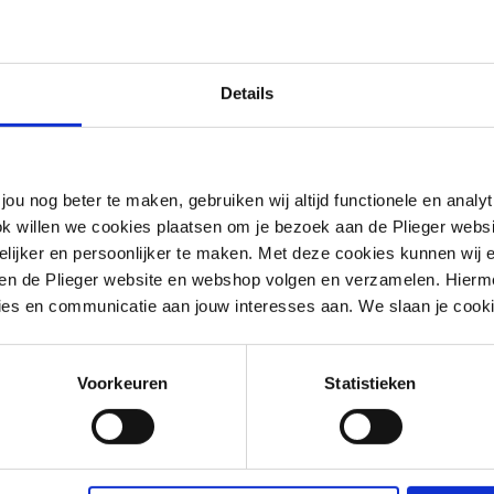
BarTrack
Plieger levert, via BarTrack, een digitaal
Details
platform voor efficiënt voorraadbeheer en
geautomatiseerd bestellen. Het stelt u als
klant in staat om eenvoudig voorraadniveaus
bij te houden en bestellingen te plaatsen in
jou nog beter te maken, gebruiken wij altijd functionele en anal
één centraal systeem.
ok willen we cookies plaatsen om je bezoek aan de Plieger web
ijker en persoonlijker te maken. Met deze cookies kunnen wij e
iten de Plieger website en webshop volgen en verzamelen. Hierm
Lees meer
ies en communicatie aan jouw interesses aan. We slaan je cooki
Voorkeuren
Statistieken