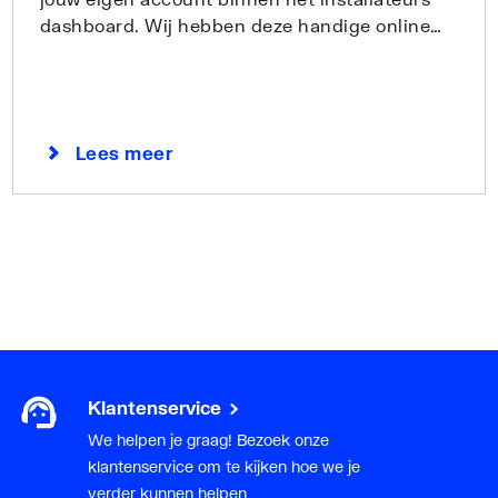
dashboard. Wij hebben deze handige online
tool in het leven geroepen om jou als
installateur nog meer te ontzorgen.
Lees meer
Klantenservice
We helpen je graag! Bezoek onze
klantenservice om te kijken hoe we je
verder kunnen helpen