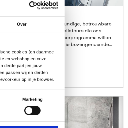
SamenSterk
Plieger is op zoek naar kundige, betrouwbare
Over
en klantvriendelijke installateurs die ons
landelijk showroom partnerprogramma willen
versterken. Kun jij alle drie bovengenoemde
eigenschappen als installateur afvinken en
ytische cookies (en daarmee
ben je op zoek naar nieuwe klussen?
site en webshop en onze
n derde partijen jouw
ee passen wij en derden
Lees meer
evoorkeur op in je browser.
Marketing