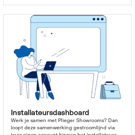
Installateursdashboard
Werk je samen met Plieger Showrooms? Dan
loopt deze samenwerking gestroomlijnd via
jouw eigen account binnen het installateurs