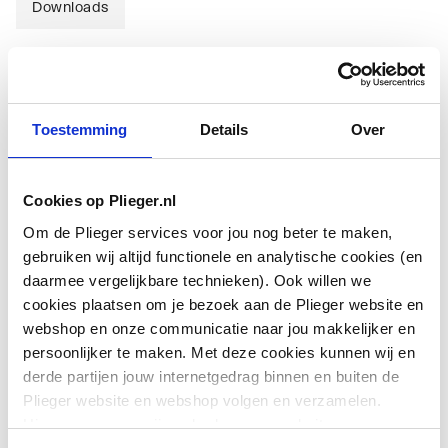
Downloads
Downloads
Toestemming
Details
Over
Data sheet
application/pdf
,
Cookies op Plieger.nl
Montageinstructie
application/pdf
,
469 KB
Om de Plieger services voor jou nog beter te maken,
gebruiken wij altijd functionele en analytische cookies (en
Data sheet
application/pdf
,
daarmee vergelijkbare technieken). Ook willen we
cookies plaatsen om je bezoek aan de Plieger website en
webshop en onze communicatie naar jou makkelijker en
Montageinstructie
application/pdf
,
469 KB
persoonlijker te maken. Met deze cookies kunnen wij en
derde partijen jouw internetgedrag binnen en buiten de
Plieger website en webshop volgen en verzamelen.
Hiermee passen wij en derden onze website, app,