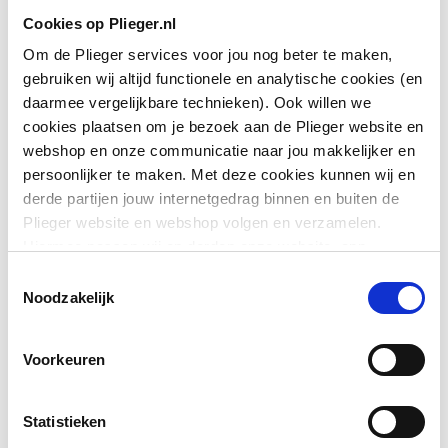
Cookies op Plieger.nl
Om de Plieger services voor jou nog beter te maken,
gebruiken wij altijd functionele en analytische cookies (en
daarmee vergelijkbare technieken). Ook willen we
cookies plaatsen om je bezoek aan de Plieger website en
webshop en onze communicatie naar jou makkelijker en
persoonlijker te maken. Met deze cookies kunnen wij en
derde partijen jouw internetgedrag binnen en buiten de
Plieger website en webshop volgen en verzamelen.
Hiermee passen wij en derden onze website, app,
advertenties en communicatie aan jouw interesses aan.
Toestemmingsselectie
We slaan je cookievoorkeur op in je browser.
Noodzakelijk
Voorkeuren
Statistieken