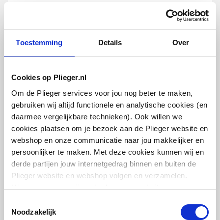
Antibacteriële
Nee
Plieger muurbuis
behandeling
5/4"x190mm | zonder rozet | Chroom
Toestemming
Details
Over
Kraangat
Midden
artikel
:
0500348
Overloop
Ja
Cookies op Plieger.nl
Om de Plieger services voor jou nog beter te maken,
Met afvoerplug
Nee
gebruiken wij altijd functionele en analytische cookies (en
daarmee vergelijkbare technieken). Ook willen we
Met afvoerplug en
Nee
cookies plaatsen om je bezoek aan de Plieger website en
geïntegreerde overstort
webshop en onze communicatie naar jou makkelijker en
Viega Afvoer vloerbuis 90°
persoonlijker te maken. Met deze cookies kunnen wij en
32x220x680mm | zonder rozet |
Diameter afvoergat
80
derde partijen jouw internetgedrag binnen en buiten de
Chroom
Plieger website en webshop volgen en verzamelen.
Met geïntegreerde
Nee
artikel
:
Hiermee passen wij en derden onze website, app,
0500496
zeepschaal
Leverancier
:
advertenties en communicatie aan jouw interesses aan.
102654
Toestemmingsselectie
We slaan je cookievoorkeur op in je browser.
Noodzakelijk
Met boring voor
Nee