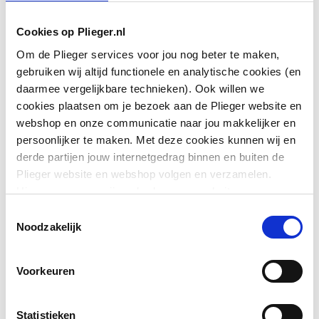
Montagewijze
Wand
Cookies op Plieger.nl
Om de Plieger services voor jou nog beter te maken,
Hoogte
1760
gebruiken wij altijd functionele en analytische cookies (en
daarmee vergelijkbare technieken). Ook willen we
Breedte
400
cookies plaatsen om je bezoek aan de Plieger website en
Toon meer
webshop en onze communicatie naar jou makkelijker en
Diepte
360
persoonlijker te maken. Met deze cookies kunnen wij en
derde partijen jouw internetgedrag binnen en buiten de
Aantal deuren (totaal)
2
Downloads
Plieger website en webshop volgen en verzamelen.
Hiermee passen wij en derden onze website, app,
Aantal deuren
0
advertenties en communicatie aan jouw interesses aan.
linksdraaiend
Toestemmingsselectie
Montageinstructie
application/pdf
,
1 MB
We slaan je cookievoorkeur op in je browser.
Noodzakelijk
Aantal deuren
2
Exploded_view
application/pdf
,
136 KB
rechtsdraaiend
Voorkeuren
Aantal tuimeldeuren
Montageinstructie
application/pdf
2
,
1 MB
Statistieken