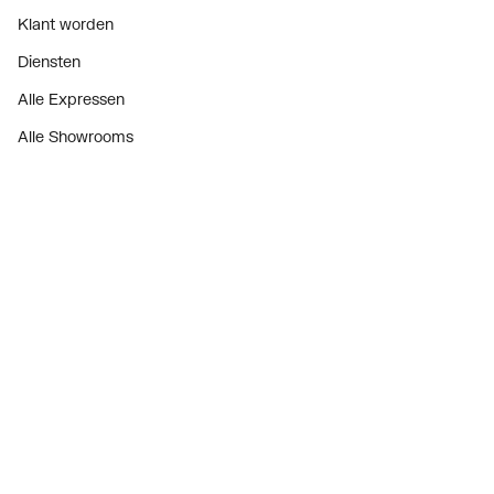
Klant worden
Diensten
Alle Expressen
Alle Showrooms
Onze merken
Bekijk alle evenementen
Onderdelenzoeker
Prijswijzigingen
Over ons
Vacatures
Over Plieger
Plieger Praktijk