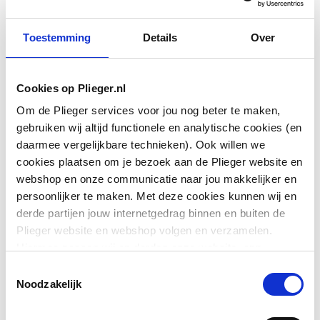
Downloads
Toestemming
Details
Over
Downloads
Cookies op Plieger.nl
Om de Plieger services voor jou nog beter te maken,
Bouwtekening
image/jpeg
,
14 KB
gebruiken wij altijd functionele en analytische cookies (en
daarmee vergelijkbare technieken). Ook willen we
cookies plaatsen om je bezoek aan de Plieger website en
webshop en onze communicatie naar jou makkelijker en
persoonlijker te maken. Met deze cookies kunnen wij en
derde partijen jouw internetgedrag binnen en buiten de
Plieger website en webshop volgen en verzamelen.
Hiermee passen wij en derden onze website, app,
advertenties en communicatie aan jouw interesses aan.
Toestemmingsselectie
We slaan je cookievoorkeur op in je browser.
Noodzakelijk