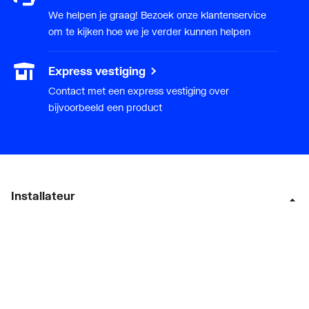
We helpen je graag! Bezoek onze klantenservice
om te kijken hoe we je verder kunnen helpen
Express vestiging
Contact met een express vestiging over
bijvoorbeeld een product
Installateur
Klant worden
Diensten
Alle Expressen
Alle Showrooms