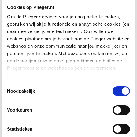
Cookies op Plieger.nl
Om de Plieger services voor jou nog beter te maken,
gebruiken wij altijd functionele en analytische cookies (en
daarmee vergelijkbare technieken). Ook willen we
cookies plaatsen om je bezoek aan de Plieger website en
webshop en onze communicatie naar jou makkelijker en
persoonlijker te maken. Met deze cookies kunnen wij en
derde partijen jouw internetgedrag binnen en buiten de
Plieger website en webshop volgen en verzamelen.
Hiermee passen wij en derden onze website, app,
advertenties en communicatie aan jouw interesses aan.
Toestemmingsselectie
We slaan je cookievoorkeur op in je browser.
Noodzakelijk
Voorkeuren
Statistieken