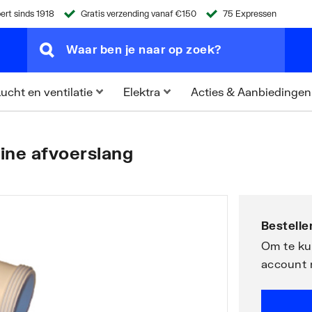
ert sinds 1918
Gratis verzending vanaf €150
75 Expressen
Acties & Aanbiedingen
ucht en ventilatie
Elektra
hine afvoerslang
Bestellen
Om te kun
account 