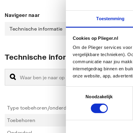
Navigeer naar
Toestemming
Technische informatie
Cookies op Plieger.nl
Om de Plieger services voor 
vergelijkbare technieken). O
Technische informatie
communicatie naar jou makkel
internetgedrag binnen en bu
onze website, app, advertent
Toestemmingsselectie
Noodzakelijk
Type toebehoren/onderdelen
Water 
Toebehoren
Ja
Onderdeel
Nee