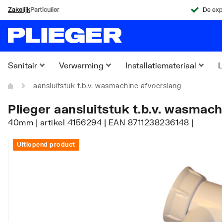
Zakelijk
Particulier
De exp
Sanitair
Verwarming
Installatiemateriaal
L
aansluitstuk t.b.v. wasmachine afvoerslang
Plieger aansluitstuk t.b.v. wasmac
40mm | artikel 4156294 | EAN 8711238236148 |
Uitlopend product