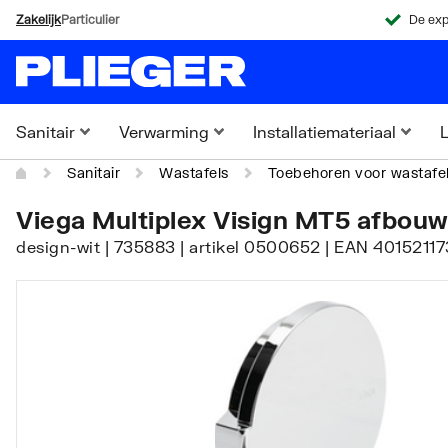
Zakelijk
Particulier
De exp
Sanitair
Verwarming
Installatiemateriaal
L
Sanitair
Wastafels
Toebehoren voor wastafe
Viega Multiplex Visign MT5 afbou
design-wit | 735883 | artikel 0500652 | EAN 4015211