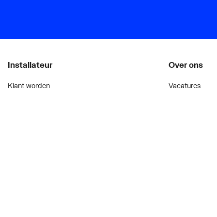
Installateur
Over ons
Klant worden
Vacatures
Diensten
Over Plieger
Alle Expressen
Plieger Praktijk
Alle Showrooms
Geschiedenis
Onze merken
Nieuws
Bekijk alle evenementen
Blogoverzicht
Onderdelenzoeker
Contact
Prijswijzigingen