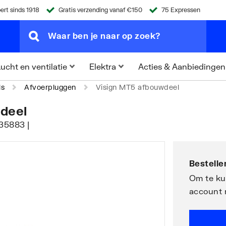
ert sinds 1918
Gratis verzending vanaf €150
75 Expressen
Acties & Aanbiedingen
ucht en ventilatie
Elektra
ls
Afvoerpluggen
Visign MT5 afbouwdeel
wdeel
735883 |
Bestellen
Om te kun
account 