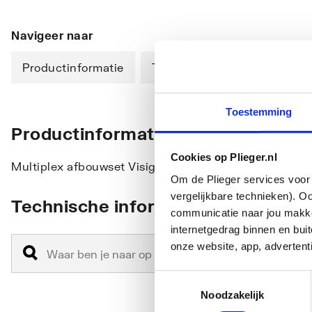
Navigeer naar
Productinformatie
Technische informatie
D
Toestemming
Productinformatie
Cookies op Plieger.nl
Multiplex afbouwset Visign M5 voor afvoer-/overloop
Om de Plieger services voor 
vergelijkbare technieken). O
Technische informatie
communicatie naar jou makkel
internetgedrag binnen en bu
onze website, app, advertent
Toestemmingsselectie
Noodzakelijk