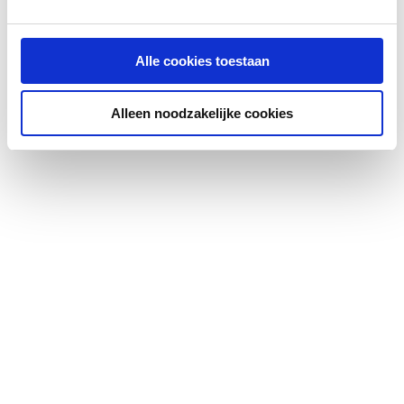
DVGW-keur voor water
Nee
Alle cookies toestaan
FM keur
Ja
Alleen noodzakelijke cookies
Gastec QA
Nee
Gastec QA
Nee
Gastec QA - KE 214 (H2)
Nee
Hoek
90
Hoek
90
Hoek verstelbaar
Nee
KIWA-keur
Nee