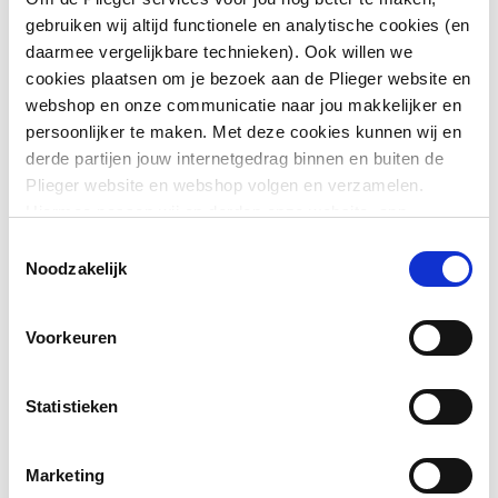
gebruiken wij altijd functionele en analytische cookies (en
Aansluiting 2
Persmof
daarmee vergelijkbare technieken). Ook willen we
cookies plaatsen om je bezoek aan de Plieger website en
Aansluiting 3
Persmof
webshop en onze communicatie naar jou makkelijker en
persoonlijker te maken. Met deze cookies kunnen wij en
Afgedopt
Nee
derde partijen jouw internetgedrag binnen en buiten de
Plieger website en webshop volgen en verzamelen.
Toon meer
Contourcode
V
Hiermee passen wij en derden onze website, app,
advertenties en communicatie aan jouw interesses aan.
Contourcode aansluiting
V
Toestemmingsselectie
Downloads
We slaan je cookievoorkeur op in je browser.
Noodzakelijk
1
Contourcode aansluiting
V
CE_Certificaat
application/pdf
,
3 MB
Voorkeuren
2
Contourcode aansluiting
V
Statistieken
3
Marketing
DVGW-keur voor gas
Nee