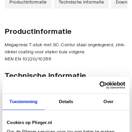
Productinformatie
Technische informatie
Downlo
Productinformatie
Megapress T-stuk met SC-Contur staal ongelegeerd, zink-
nikkel coating voor stalen buis volgens
NEN EN 10220/10255
Technische informatie
Toestemming
Details
Over
Cookies op Plieger.nl
Aansluiting 1
Persmof
Om de Plieger services voor jou nog beter te maken,