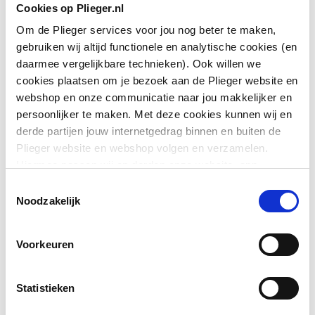
Cookies op Plieger.nl
Om de Plieger services voor jou nog beter te maken,
gebruiken wij altijd functionele en analytische cookies (en
daarmee vergelijkbare technieken). Ook willen we
cookies plaatsen om je bezoek aan de Plieger website en
webshop en onze communicatie naar jou makkelijker en
persoonlijker te maken. Met deze cookies kunnen wij en
derde partijen jouw internetgedrag binnen en buiten de
Plieger website en webshop volgen en verzamelen.
Hiermee passen wij en derden onze website, app,
advertenties en communicatie aan jouw interesses aan.
Toestemmingsselectie
We slaan je cookievoorkeur op in je browser.
Noodzakelijk
Voorkeuren
Statistieken