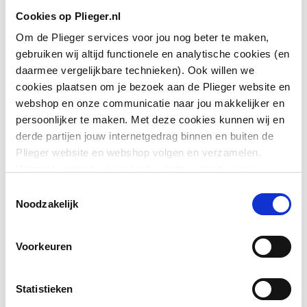
Cookies op Plieger.nl
Om de Plieger services voor jou nog beter te maken,
gebruiken wij altijd functionele en analytische cookies (en
daarmee vergelijkbare technieken). Ook willen we
cookies plaatsen om je bezoek aan de Plieger website en
webshop en onze communicatie naar jou makkelijker en
persoonlijker te maken. Met deze cookies kunnen wij en
derde partijen jouw internetgedrag binnen en buiten de
Plieger website en webshop volgen en verzamelen.
Hiermee passen wij en derden onze website, app,
advertenties en communicatie aan jouw interesses aan.
Toestemmingsselectie
We slaan je cookievoorkeur op in je browser.
Noodzakelijk
Voorkeuren
Statistieken