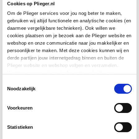
Cookies op Plieger.nl
Om de Plieger services voor jou nog beter te maken,
gebruiken wij altijd functionele en analytische cookies (en
daarmee vergelijkbare technieken). Ook willen we
cookies plaatsen om je bezoek aan de Plieger website en
webshop en onze communicatie naar jou makkelijker en
persoonlijker te maken. Met deze cookies kunnen wij en
derde partijen jouw internetgedrag binnen en buiten de
Plieger website en webshop volgen en verzamelen.
Hiermee passen wij en derden onze website, app,
advertenties en communicatie aan jouw interesses aan.
Toestemmingsselectie
We slaan je cookievoorkeur op in je browser.
Noodzakelijk
Voorkeuren
Statistieken