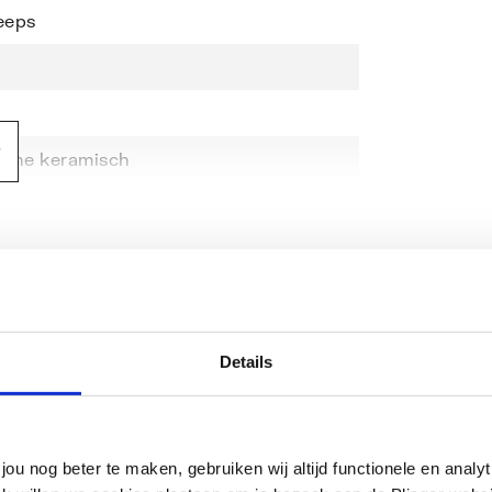
eeps
uche keramisch
ng
roomd
jst
kraangat
Details
m
jou nog beter te maken, gebruiken wij altijd functionele en anal
g