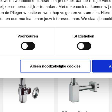
ok willen we cookies plaatsen om je bezoek aan de Plieger web
ijker en persoonlijker te maken. Met deze cookies kunnen wij e
iten de Plieger website en webshop volgen en verzamelen. Hierm
(wartel)
ies en communicatie aan jouw interesses aan. We slaan je cooki
Voorkeuren
Statistieken
breker
aar
en
Alleen noodzakelijke cookies
A