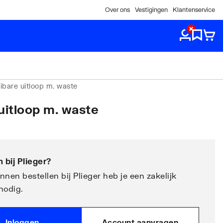
Over ons
Vestigingen
Klantenservice
ibare uitloop m. waste
uitloop m. waste
 bij
Plieger
?
nen bestellen bij Plieger heb je een zakelijk
nodig.
Inloggen
Account aanvragen