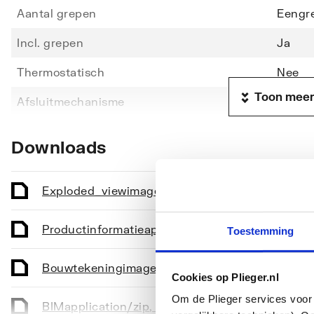
Aantal grepen
Eengr
Incl. grepen
Ja
Thermostatisch
Nee
Toon meer
Afsluitmechanisme
Carto
Materiaal kraan
Messi
Downloads
Oppervlaktebescherming
Verch
Oppervlaktebehandeling
Gepoli
Exploded_view
image/png
,
105 KB
Montagewijze
Blad/
Productinformatie
application/pdf
,
843 KB
Toestemming
Aantal kraangaten
1-gats
Bouwtekening
image/png
,
18 KB
Cookies op Plieger.nl
Basiskleur
Chroo
Toon meer
Om de Plieger services voor 
BIM
application/zip
,
6 MB
Accentkleur
Overi