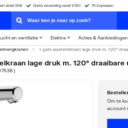
ert sinds 1918
Gratis verzending vanaf €150
75 Expressen
Acties & Aanbiedingen
ucht en ventilatie
Elektra
elmengkranen
1-gats wastafelkraan lage druk m. 120° draa
lkraan lage druk m. 120° draaibare 
07538 |
Bestellen
Om te kun
account 