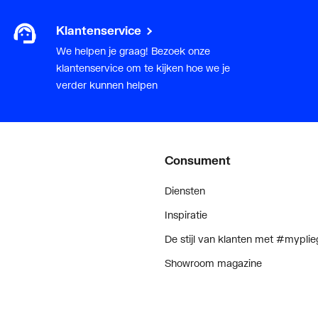
Klantenservice
We helpen je graag! Bezoek onze
klantenservice om te kijken hoe we je
verder kunnen helpen
Consument
Diensten
Inspiratie
De stijl van klanten met #myplie
Showroom magazine