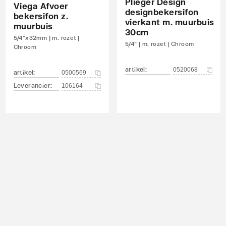
Plieger Design
Viega Afvoer
designbekersifon
inrichting
bekersifon z.
vierkant m. muurbuis
muurbuis
30cm
5/4"x32mm | m. rozet |
5/4" | m. rozet | Chroom
Chroom
artikel
:
0520068
artikel
:
0500569
I, <= 20 dB(A)
Leverancier
:
106164