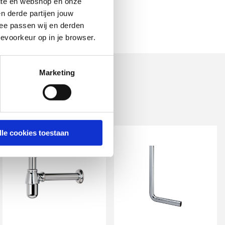
site en webshop en onze
n derde partijen jouw
ee passen wij en derden
evoorkeur op in je browser.
Marketing
lle cookies toestaan