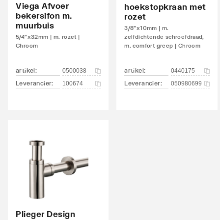
Viega Afvoer
hoekstopkraan met
Voorzien van
Waste-
bekersifon m.
rozet
muurbuis
3/8"x10mm | m.
Temperatuurbegrenzing
Nee
5/4"x32mm | m. rozet |
zelfdichtende schroefdraad,
Chroom
m. comfort greep | Chroom
Voorbereid voor temperatuurbegrenzing
Nee
artikel
:
artikel
:
0500038
0440175
Geluidsklasse volgens DIN-52 218
Groep 
Leverancier
:
Leverancier
:
100674
050980699
Terugstroombeveiliging conform EN 1717
AA
Max. tapcapaciteit (bij 300 kPa)
6
Volumestroomklasse
Z
Met warmwater spaarstand
Nee
Waterspaarstand
Nee
Koudestart functie
Nee
Plieger Design