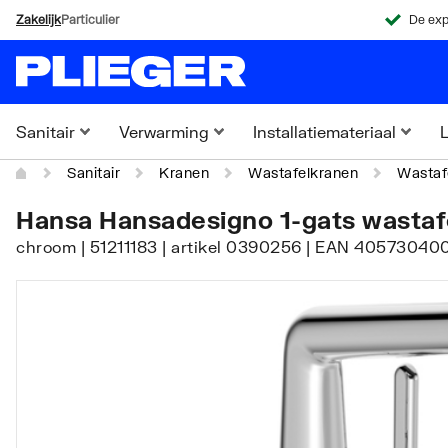
Zakelijk
Particulier
De exp
Sanitair
Verwarming
Installatiemateriaal
L
Sanitair
Kranen
Wastafelkranen
Wastaf
Hansa Hansadesigno 1-gats wastafe
chroom | 51211183 | artikel 0390256 | EAN 40573040