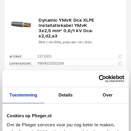
koudemiddel
Aansluitspanning
400
Dynamic YMvK Dca XLPE
installatiekabel YMvK
3x2,5 mm² 0,6/1 kV Dca-
Breedte
600
s2,d2,a3
50m | rol=50m, prijs=per rol | Grijs
Hoogte
1500
artikel
:
1371003
Diepte
620
Leverancier
:
YMVKD2031034
Gewicht
155
Geluidsvermogen (Lwa)
36
Toestemming
Details
Over
volgens EN12102 bij
0/35°C
Norwesco SA
werkschakelaar
Cookies op Plieger.nl
Max.
-30
4-polig 16A/500V | IP54 M20 | Grijs
bedrijfstemperatuur
Om de Plieger services voor jou nog beter te maken,
bron