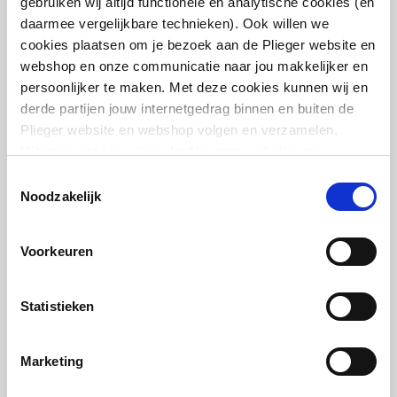
gebruiken wij altijd functionele en analytische cookies (en
artikel
:
7022305
daarmee vergelijkbare technieken). Ook willen we
Leverancier
:
310013
Max.
65
cookies plaatsen om je bezoek aan de Plieger website en
verwarmingsaanvoertem
webshop en onze communicatie naar jou makkelijker en
peratuur
persoonlijker te maken. Met deze cookies kunnen wij en
derde partijen jouw internetgedrag binnen en buiten de
Max. werkdruk
4.5
Plieger website en webshop volgen en verzamelen.
bronsysteem
Hiermee passen wij en derden onze website, app,
ABB Componenten
werkschakelaar 4P 25A
advertenties en communicatie aan jouw interesses aan.
Toestemmingsselectie
(AC-22A 500V)
Max. werkdruk
4.5
We slaan je cookievoorkeur op in je browser.
Noodzakelijk
donker grijze behuizing kabelinvoer 2 x
afgiftesysteem
M25 | Grijs
Voorkeuren
Uitwendige
28
artikel
:
1384441
buisdiameter aansluiting
Leverancier
:
2CMA142405R1000
bronsysteem
Statistieken
Uitwendige
22
buisdiameter aansluiting
Marketing
afgiftesysteem