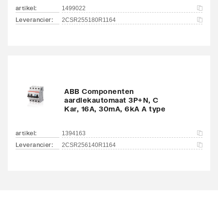
artikel
:
1499022
koudere
Leverancier
:
2CSR255180R1164
omstandigheden
SEER (Ns)
151
middentemperatuur
toepassing (55°C) bij
warmere
ABB Componenten
omstandigheden
aardlekautomaat 3P+N, C
Kar, 16A, 30mA, 6kA A type
Energie-efficiëntie van
99
waterverwarming (Nwh)
artikel
:
1394163
Leverancier
:
2CSR256140R1164
Capaciteitsprofiel
XL
Energie-efficiëntieklasse
A+++
ruimteverwarming
Energie-efficiëntieklasse
A