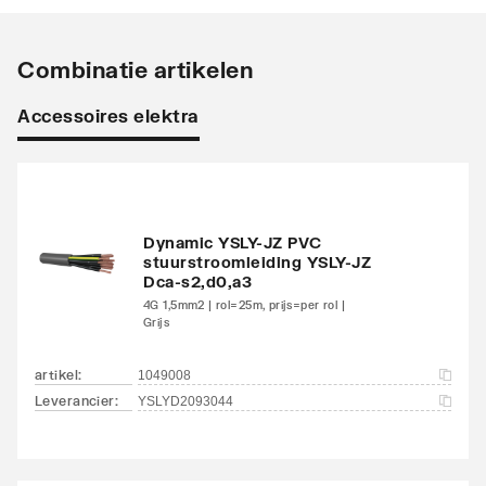
Koeling geïntegreerd
Ja
Koelvermogen
1
Combinatie artikelen
Geschikt voor
Ja
Accessoires elektra
zwembadwaterverwarmi
ng
Zwembadregeling
Ja
Dynamic YSLY-JZ PVC
stuurstroomleiding YSLY-JZ
Met elektrisch
Ja
Dca-s2,d0,a3
verwarmingselement
4G 1,5mm2 | rol=25m, prijs=per rol |
Grijs
Vermogen elektrisch
0.5
verwarmingselement
artikel
:
1049008
Leverancier
:
YSLYD2093044
Type koudemiddel
R407c
Hoeveelheid
1.16