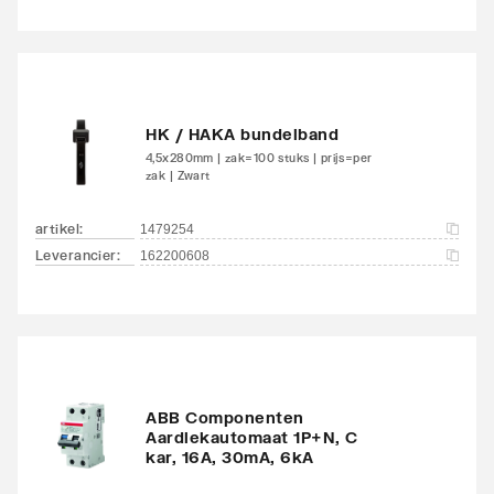
toepassing (35°C) bij
koudere
omstandigheden
SEER (Ns)
201
HK / HAKA bundelband
laagtemperatuur
4,5x280mm | zak=100 stuks | prijs=per
toepassing (35°C) bij
zak | Zwart
warmere
omstandigheden
artikel
:
1479254
Leverancier
:
162200608
SEER (Ns)
150
middentemperatuur
toepassing (55°C) bij
gemiddelde
omstandigheden
ABB Componenten
Aardlekautomaat 1P+N, C
SEER (Ns)
157
kar, 16A, 30mA, 6kA
middentemperatuur
toepassing (55°C) bij