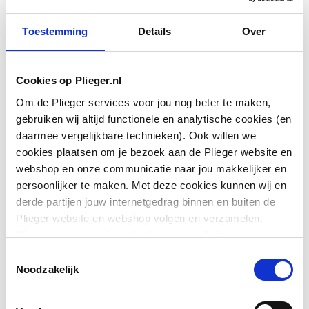
Toestemming
Details
Over
Cookies op Plieger.nl
Aansluitwijze primaire
2-pijps
Om de Plieger services voor jou nog beter te maken,
zijde
gebruiken wij altijd functionele en analytische cookies (en
daarmee vergelijkbare technieken). Ook willen we
Geschikt voor koeling
Nee
cookies plaatsen om je bezoek aan de Plieger website en
webshop en onze communicatie naar jou makkelijker en
Materiaal
Staal
persoonlijker te maken. Met deze cookies kunnen wij en
derde partijen jouw internetgedrag binnen en buiten de
Aansluiting primair
Buitendraad metrisch
Toon meer
Plieger website en webshop volgen en verzamelen.
Hiermee passen wij en derden onze website, app,
Nom. diameter primair
3/4" (20)
advertenties en communicatie aan jouw interesses aan.
Toestemmingsselectie
Downloads
We slaan je cookievoorkeur op in je browser.
Uitwendige
25
Noodzakelijk
buisdiameter primair
Exploded_view
image/jpeg
,
68 KB