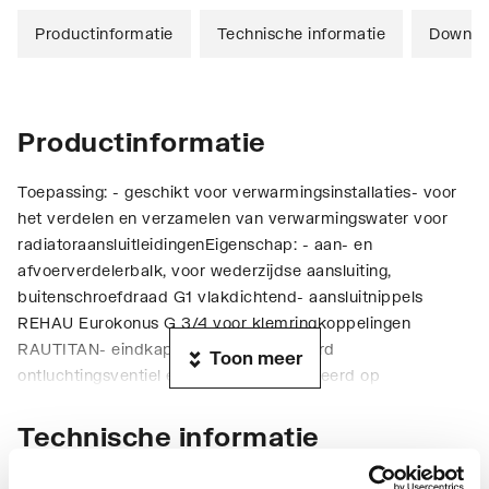
Productinformatie
Technische informatie
Downlo
Productinformatie
Toepassing: - geschikt voor verwarmingsinstallaties- voor
het verdelen en verzamelen van verwarmingswater voor
radiatoraansluitleidingenEigenschap: - aan- en
afvoerverdelerbalk, voor wederzijdse aansluiting,
buitenschroefdraad G1 vlakdichtend- aansluitnippels
REHAU Eurokonus G 3/4 voor klemringkoppelingen
RAUTITAN- eindkap G1 met geïntegreerd
Toon meer
ontluchtingsventiel en dichting- gemonteerd op
geluidsisolerende, verzinkte consolesMateriaal: - Verdeler:
roestvrij staal
Technische informatie