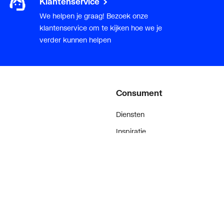
Klantenservice
We helpen je graag! Bezoek onze
onus
klantenservice om te kijken hoe we je
verder kunnen helpen
Consument
Diensten
Inspiratie
De stijl van klanten met #myplie
Showroom magazine