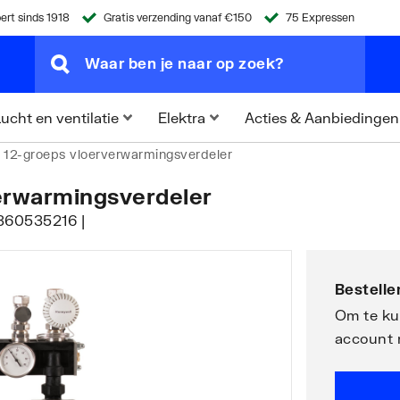
ert sinds 1918
Gratis verzending vanaf €150
75 Expressen
Acties & Aanbiedingen
ucht en ventilatie
Elektra
12-groeps vloerverwarmingsverdeler
erwarmingsverdeler
7360535216 |
Bestellen
Om te kun
account 