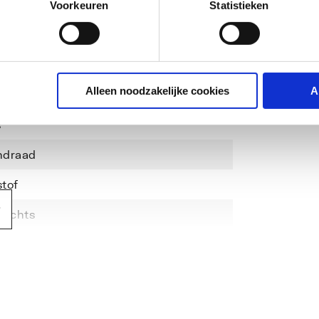
Voorkeuren
Statistieken
Alleen noodzakelijke cookies
A
s
ndraad
tof
rechts
20)