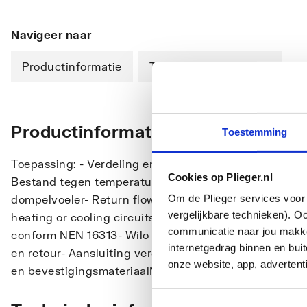
Navigeer naar
Productinformatie
Technische informatie
Productinformatie
Toestemming
Toepassing: - Verdeling en regeling van warm water b
Cookies op Plieger.nl
Bestand tegen temperatuur primair tot 70 °C- Thermo
Om de Plieger services voor 
dompelvoeler- Return flow with integrated thermostatic
vergelijkbare technieken). O
heating or cooling circuitsand- aansluiting verwar
communicatie naar jou makkel
conform NEN 16313- Wilo Para Ku15/6-43 energiezuini
internetgedrag binnen en bu
en retour- Aansluiting verdeler: 1 t/m 6 groepen 1/2",
onze website, app, advertent
en bevestigingsmateriaalMateriaal: - Glasvezelverste
Toestemmingsselectie