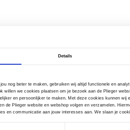
Details
ij vloerverwarming/-koelingEigenschap: -
statische regelelement 10 - 60 °C met
jou nog beter te maken, gebruiken wij altijd functionele en anal
 valves for shutting off the individual
ok willen we cookies plaatsen om je bezoek aan de Plieger web
mingsgroepen voor REHAU euroconus G 3/4
ijker en persoonlijker te maken. Met deze cookies kunnen wij e
ge pomp- Inregelventiel tussen aanvoer
iten de Plieger website en webshop volgen en verzamelen. Hierm
 7 t/m 16 groepen 3/4"Inhoud: - beugels
ies en communicatie aan jouw interesses aan. We slaan je cooki
rkt Polyamide