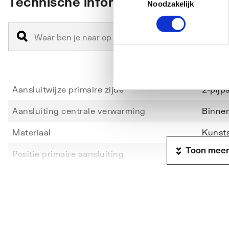
Technische informatie
Noodzakelijk
Aansluitwijze primaire zijde
2-pijp
Aansluiting centrale verwarming
Binne
Materiaal
Kunsts
Toon meer
Positie primaire aansluiting
Links/
Uitwendige buisdiameter CV
32
Aantal vloerverwarmingsgroepen
12
Nom. diameter primair
3/4" (