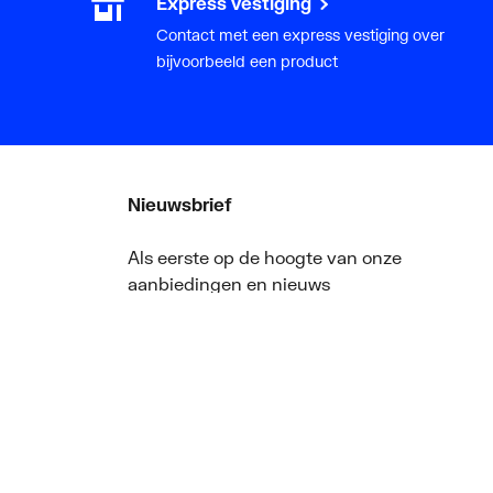
Express vestiging
Contact met een express vestiging over
bijvoorbeeld een product
Nieuwsbrief
Als eerste op de hoogte van onze
aanbiedingen en nieuws
ger
Nieuwsbrief