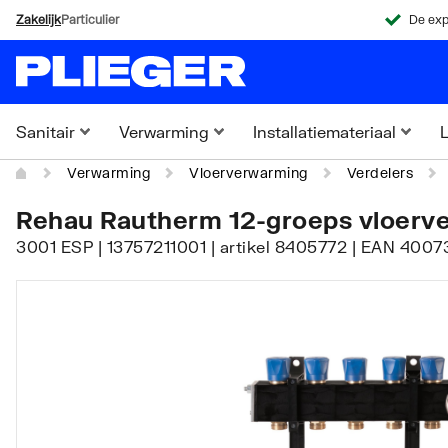
Zakelijk
Particulier
De exp
Sanitair
Verwarming
Installatiemateriaal
L
Verwarming
Vloerverwarming
Verdelers
Rehau Rautherm 12-groeps vloerv
3001 ESP | 13757211001 | artikel 8405772 | EAN 400