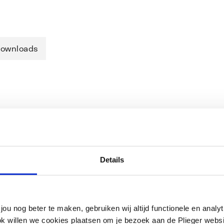
ownloads
stroomloos gesloten, 2-punts, M 3 x 1,5
, en airconditioning. De
/nacht temperatuurregeling met
e afsluiterhuizen, plafond lichtbundel
Details
in combinatie met 2-
valente verwarmingsinstallaties. Voor
functie en positie indicator. Eenvoudige
jou nog beter te maken, gebruiken wij altijd functionele en anal
andrijvingen onafhankelijk van positie.
ok willen we cookies plaatsen om je bezoek aan de Plieger web
egen overspanning, zoals die bijv. tijdens