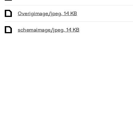
Hulpcontacten
Nee
Overig
image/jpeg
,
14 KB
Met eindcontacten
Nee
schema
image/jpeg
,
14 KB
First open
Ja
Met standaanwijzer
Nee
Handbediening
Nee
Looptijd
300
Slaglengte
5
Zelfinstelbare slaglengte
Nee
Kleur
Wit
Omgevingstemperatuur
0