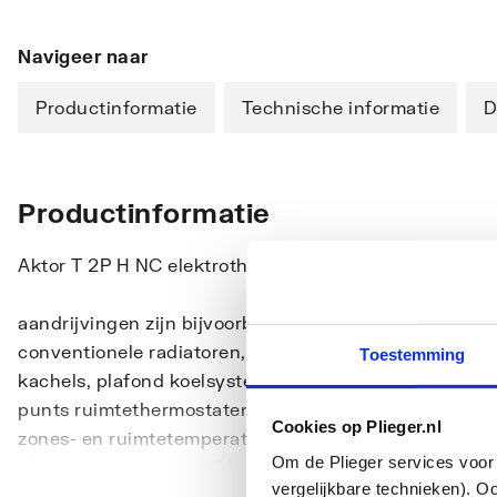
Navigeer naar
Productinformatie
Technische informatie
D
Productinformatie
Aktor T 2P H NC elektrothermische aandrijving, 23 V, 
Geschikt voor verwarming, ventilatie
aandrijvingen zijn bijvoorbeeld geschikt voor kamer
conventionele radiatoren, radiatoren met geïntegreerd
Toestemming
kachels, plafond koelsystemen en inductie eenheden 
punts ruimtethermostaten. Overige toepassingen in bi
Cookies op Plieger.nl
Toon meer
zones- en ruimtetemperatuurregeling. Met First-Open 
Om de Plieger services voor 
plug-in installatie met klep adapter. Montage van de a
vergelijkbare technieken). O
De elektrothermische aandrijvingen zijn al beveiligd t