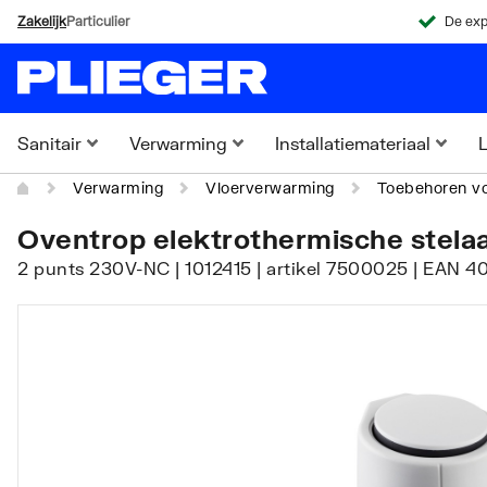
Zakelijk
Particulier
De exp
Sanitair
Verwarming
Installatiemateriaal
L
Verwarming
Vloerverwarming
Toebehoren vo
Oventrop elektrothermische stelaa
2 punts 230V-NC | 1012415 | artikel 7500025 | EAN 