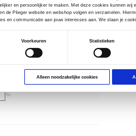
ijker en persoonlijker te maken. Met deze cookies kunnen wij e
rom is een varistor niet noodzakelijk.
iten de Plieger website en webshop volgen en verzamelen. Hierm
ies en communicatie aan jouw interesses aan. We slaan je cooki
Voorkeuren
Statistieken
vuld
1,5
Alleen noodzakelijke cookies
A
 AC
unts
ingsloos gesloten NC