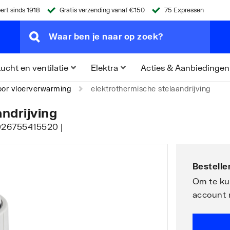
ert sinds 1918
Gratis verzending vanaf €150
75 Expressen
Acties & Aanbiedingen
ucht en ventilatie
Elektra
or vloerverwarming
elektrothermische stelaandrijving
ndrijving
4026755415520 |
Bestellen
Om te kun
account 