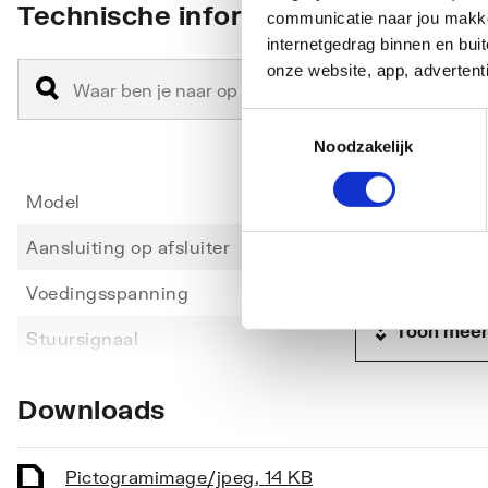
Technische informatie
communicatie naar jou makkel
het schakelen van TL-verlichting kunnen optreden. Daa
internetgedrag binnen en bu
Aansluitkabel: 1 m
onze website, app, advertent
Toestemmingsselectie
Noodzakelijk
Model
Wasge
Aansluiting op afsluiter
M30 x 
Voedingsspanning
230 V
Toon meer
Stuursignaal
Tweep
Functie
Spann
Downloads
Automatische slagherkenning
Nee
Beschermd tegen overspanning
Ja
Pictogram
image/jpeg
,
14 KB