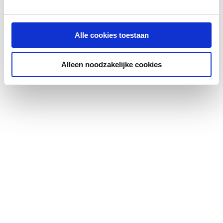
Buitendiameter
90
aansluiting 1
Alle cookies toestaan
Buitendiameter
100
Alleen noodzakelijke cookies
aansluiting 2
Binnendiameter
101.5
aansluiting 1
Wanddikte
1.5
Verbinding aansluiting 1
Steekeind
Verbinding aansluiting 2
Mof met afdichting
Productiewijze
Naadloos
Uitvoering volgens NEN
Nee