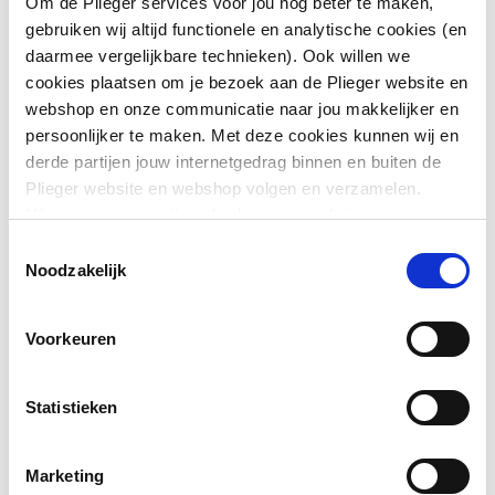
Om de Plieger services voor jou nog beter te maken,
gebruiken wij altijd functionele en analytische cookies (en
Materiaalkwaliteit
Al 99,0 (3.0205)
daarmee vergelijkbare technieken). Ook willen we
cookies plaatsen om je bezoek aan de Plieger website en
Max.
200
webshop en onze communicatie naar jou makkelijker en
mediumtemperatuur
Toon meer
persoonlijker te maken. Met deze cookies kunnen wij en
(continu)
derde partijen jouw internetgedrag binnen en buiten de
Plieger website en webshop volgen en verzamelen.
Positive (overdruk)
Ja
Downloads
Hiermee passen wij en derden onze website, app,
advertenties en communicatie aan jouw interesses aan.
Wet (condenserend)
Ja
Toestemmingsselectie
We slaan je cookievoorkeur op in je browser.
Noodzakelijk
Bouwtekening
image/png
,
14 KB
Negative (onderdruk)
Nee
Voorkeuren
Exploded_view
image/jpeg
,
21 KB
Dry (niet condenserend)
Nee
Oppervlaktebeschermin
Overig
Statistieken
g
Marketing
Oppervlaktebehandeling
Onbehandeld