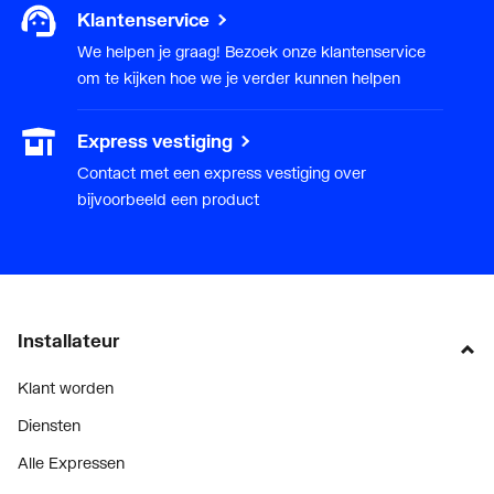
Klantenservice
Werkende lengte
0
We helpen je graag! Bezoek onze klantenservice
aansluiting 2
om te kijken hoe we je verder kunnen helpen
Lengte
0
Express vestiging
Contact met een express vestiging over
bijvoorbeeld een product
Installateur
Klant worden
Diensten
Alle Expressen