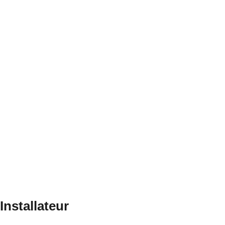
Express vestiging
Contact met een express vestiging ov
bijvoorbeeld een product
Installateur