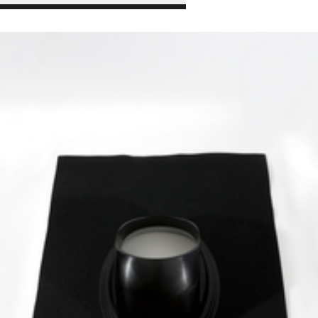
Met stormkraag
Nee
Hoogte
1900