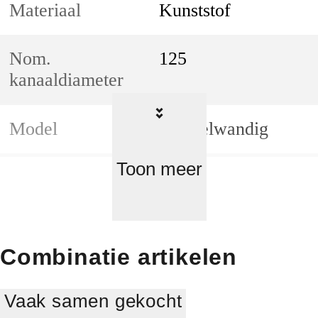
Materiaal
Kunststof
Nom.
125
kanaaldiameter
Model
Dubbelwandig
Toon meer
Kleur buis
Zwart
Dakhelling
0
Combinatie artikelen
Met doorvoerhuls
Nee
onder/boven
Vaak samen gekocht