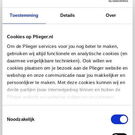
Kleur knop
Wit
Toestemming
Details
Over
Met stofkap
Ja
Cosmo thermostaatkop
Kv-waarde
0
Cookies op Plieger.nl
design m. ingebouwde
voeler m. energielabel A
Om de Plieger services voor jou nog beter te maken,
Kv-2 waarde
0.67
(TELL)
gebruiken wij altijd functionele en analytische cookies (en
M30x1.5 | Chroom
daarmee vergelijkbare technieken). Ook willen we
Kvs-waarde
1.3
cookies plaatsen om je bezoek aan de Plieger website en
artikel
:
1044411
webshop en onze communicatie naar jou makkelijker en
Automatische
Nee
persoonlijker te maken. Met deze cookies kunnen wij en
debietregeling
derde partijen jouw internetgedrag binnen en buiten de
Plieger website en webshop volgen en verzamelen.
Verkorte bouwlengte
Nee
Hiermee passen wij en derden onze website, app,
advertenties en communicatie aan jouw interesses aan.
Toestemmingsselectie
Hoogte
53
We slaan je cookievoorkeur op in je browser.
Noodzakelijk
Oventrop instelsleutel
thermostatische