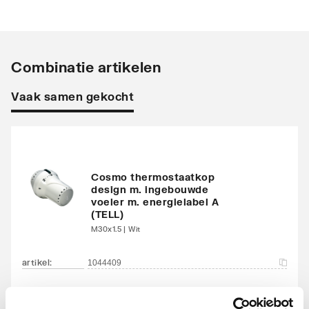
Voorinstelbaar
Ja
Voorinstelling
Zonder slagbegrenzer
Combinatie artikelen
Bediening
Thermostatisch met
knop
Vaak samen gekocht
Geschikt voor
Nee
éénpijpsysteem
Geschikt voor
Ja
Cosmo thermostaatkop
design m. ingebouwde
tweepijpsysteem
voeler m. energielabel A
(TELL)
Thermostatisch
Ja
M30x1.5 | Wit
voorbereid
artikel
:
1044409
Stromingsrichting
Nee
tegengesteld