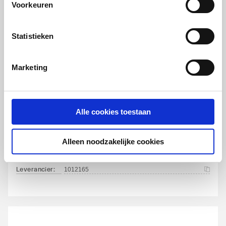
radiatorafsluiter AV9
Voorkeuren
artikel
:
7500047
Statistieken
Leverancier
:
1183962
Marketing
Alle cookies toestaan
Oventrop thermostaatkop
PINOX
M30x1.5 | Chroom
Alleen noodzakelijke cookies
artikel
:
7504140
Leverancier
:
1012165