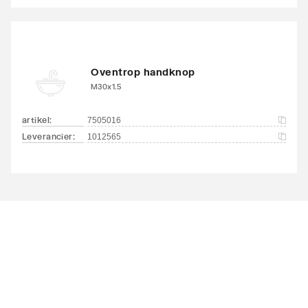
Oventrop handknop
M30x1.5
artikel
:
7505016
Leverancier
:
1012565