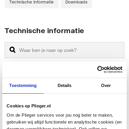
Technische informatie
Downloads
Technische informatie
Materiaal
Staal
Toestemming
Details
Over
Materiaalkwaliteit
Overig
Cookies op Plieger.nl
Hoogte
1860
Om de Plieger services voor jou nog beter te maken,
Lengte
500
gebruiken wij altijd functionele en analytische cookies (en
daarmee vergelijkbare technieken). Ook willen we