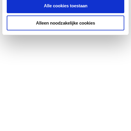
Alle cookies toestaan
Oppervlaktebeschermin
Gelakt
g
Alleen noodzakelijke cookies
Met handdoekhouder
Nee
Met spiegel
Nee
Montagewijze
Op wand
Met zijbekleding
Nee
Met bovenbekleding
Nee
Zwenkbaar
Nee
Draadmaat (inch)
1/2"
Draadaansluiting
Binnendraad