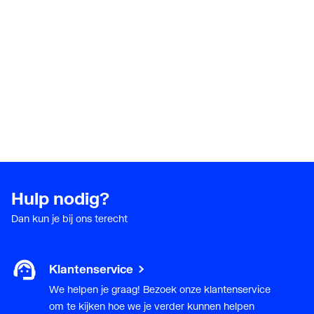
Met
Ja
bevestigingsmateriaal
Geschikt voor
Ja
toepassing in warm
tapwater circuit
Hulp nodig?
Dan kun je bij ons terecht
Klantenservice
We helpen je graag! Bezoek onze klantenservice
om te kijken hoe we je verder kunnen helpen