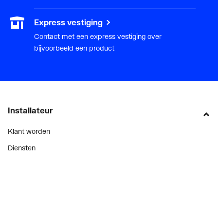
Express vestiging
Contact met een express vestiging over
bijvoorbeeld een product
Installateur
Klant worden
Diensten
Alle Expressen
Alle Showrooms
Onze merken
Bekijk alle evenementen