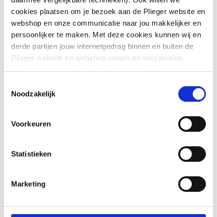
Toon meer
Diepte
35
cookies plaatsen om je bezoek aan de Plieger website en
webshop en onze communicatie naar jou makkelijker en
Opstelling
Verticaal
persoonlijker te maken. Met deze cookies kunnen wij en
Downloads
derde partijen jouw internetgedrag binnen en buiten de
Warmteafgifte EN 442
277
Plieger website en webshop volgen en verzamelen.
20°C - 55/45
Hiermee passen wij en derden onze website, app,
Bouwtekening
application/pdf
,
18 KB
advertenties en communicatie aan jouw interesses aan.
Toestemmingsselectie
Warmteafgifte EN 442
522
We slaan je cookievoorkeur op in je browser.
Noodzakelijk
Handleiding
application/pdf
,
147 KB
20°C - 75/65
Voorkeuren
Warmteafgifte 20°C -
335
70/40
Statistieken
N-exponent
1.2394
Marketing
Max. werkdruk
10
Kleur
Grijs